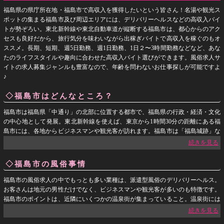
福島県の県庁所在地・福島市で高収入を獲得したいという皆さん！名湯や観光ス
ポットの集まる福島市及び周辺エリアには、デリバリーヘルスなどの高収入バイ
トが勢ぞろい。東北新幹線や東北自動車道が縦断する福島市は、都心からのアク
セスも良好だから、旅行気分を味わいながら出稼ぎバイトで高収入を稼ぐのもオ
ススメ。長期、短期、週5日勤務、週1日勤務、1日２〜3時間勤務などなど、あな
たのライフスタイルや趣向に合わせた高収入バイト選びができます。風俗求人サ
イトの求人募集ジャンルも豊富なので、年齢を問わないお仕事探しが可能ですよ
♪
◇福島市はどんなところ？
福島市は福島県「中通り」の北部に位置する都市で、福島県の行政・経済・文化
の中心地として発展。東北新幹線を使えば、東京から1時間30分の距離にある福
島市には、各地からビジネスマンや観光客が訪れます。福島市は「福島城跡」な
どの旧跡も残る、歴史ある城下町。市内には日本三大不動産の「中野不動尊」
や、信夫山の中腹の岸壁に掘られた「磨崖仏群」など、国の重要文化財に指定さ
れた観光スポットがあります。福島市には「士湯温泉」「飯坂温泉」「あづま温
◇福島市の風俗事情
泉」などの名湯もあり、温泉・地酒・グルメに舌鼓を打つ老若男女が後を絶ちま
せん。福島市には地元民はもちろん、観光客をターゲットにした風俗バイトが盛
福島市の風俗求人の中でもっとも多い業種は、派遣型風俗のデリバリーヘルス。
りだくさん。風俗求人サイトの求人募集も豊富にあり、スキー＆スノボー客が押
お客さんは地元の男性だけでなく、ビジネスマンや観光客が多いのも特徴です。
し寄せるウインターシーズンのみ、福島に出稼ぎバイトにやって来る女の子もい
福島市のポイントは、近隣にいくつかの温泉街が集まっていること。温泉街には
ます。
季節を問わず、各地から観光客が訪れるため、ホテルの宿泊客からの出張依頼が
コンスタントに発生します。雪が積もる冬の時期は、市内および周辺エリアで雪