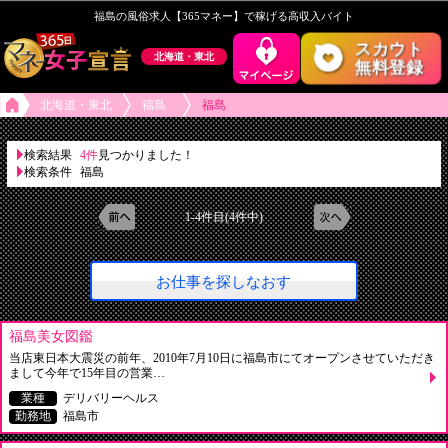
福島の風俗求人【365マネー】で稼げる高収入バイト
スカウト
北海道・東北
無料登録
北海道・東北
福島
福島
検索結果
4件
見つかりました！
検索条件
福島
1-4件目(4件中)
お仕事を探しなおす
福島美女図鑑
当店東日本大震災の前年、2010年7月10日に福島市にてオープンさせていただき
まして今年で15年目の営業…
業種
デリバリーヘルス
勤務地
福島市