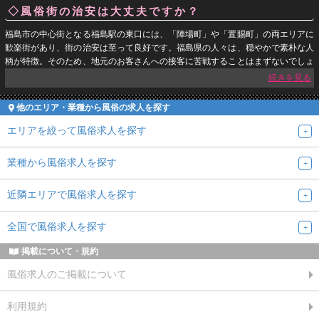
にちなんだイベントが多数開催。東北新幹線が停車する「福島駅」は、スキーや
◇風俗街の治安は大丈夫ですか？
スノボーにやって来る人々の窓口にもなり、駅周辺のホテルには風俗のバイトで
高収入を稼がせてくれる観光客が常に滞在。福島市は季節を問わず高収入を稼げ
福島市の中心街となる福島駅の東口には、「陣場町」や「置賜町」の両エリアに
る絶好の環境にあり、風俗求人サイトの求人バイト募集もアトランダムに跳んで
歓楽街があり、街の治安は至って良好です。福島県の人々は、穏やかで素朴な人
いるのが特徴です。
柄が特徴。そのため、地元のお客さんへの接客に苦戦することはまずないでしょ
う。観光客への接客の場合、「今日はどこへ行ってきたんですか？」「〇〇から
いらしたんですね。私も一度〇〇へ行ってみたいなあ」等々、話が弾みやすく、
接客もスムーズにこなせるはず。福島駅周辺の店舗型風俗店やカンパイ系のお店
他のエリア・業種から風俗の求人を探す
で夜バイトする女の子の通勤方法は、近隣に駐車場を借りて自家用車で通う、タ
クシーを利用する、お店のスタッフに送迎してもらう、以上の3つが定番。派遣
エリアを絞って風俗求人を探す
型風俗のデリバリーヘルスの場合、スタッフが接客場所まで車で送迎してくれる
ので、夏の暑い日も雪の降る冬の日も移動は快適。道に詳しくない人や、車の運
業種から風俗求人を探す
転に自信のない人でも、お仕事に集中できるはずです。まずは風俗求人サイトの
求人情報をよーくチェックしてみましょう♪
近隣エリアで風俗求人を探す
全国で風俗求人を探す
掲載について・規約
風俗求人のご掲載について
利用規約