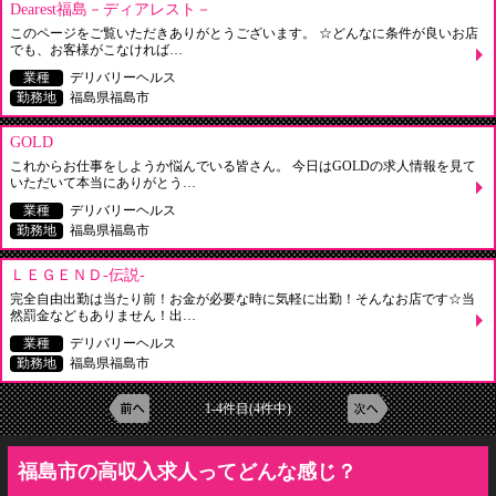
Dearest福島－ディアレスト－
このページをご覧いただきありがとうございます。 ☆どんなに条件が良いお店
でも、お客様がこなければ…
業種
デリバリーヘルス
勤務地
福島県福島市
GOLD
これからお仕事をしようか悩んでいる皆さん。 今日はGOLDの求人情報を見て
いただいて本当にありがとう…
業種
デリバリーヘルス
勤務地
福島県福島市
ＬＥＧＥＮＤ‐伝説‐
完全自由出勤は当たり前！お金が必要な時に気軽に出勤！そんなお店です☆当
然罰金などもありません！出…
業種
デリバリーヘルス
勤務地
福島県福島市
1-4件目(4件中)
福島市の高収入求人ってどんな感じ？