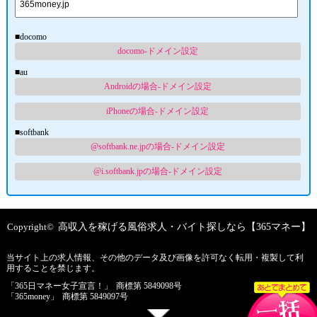
■docomo
docomo-ドメイン設定
■au
Androidの場合-ドメイン設定
iPhoneの場合-ドメイン設定
■softbank
@softbank.ne.jpの場合-ドメイン設定
@i.softbank.jpの場合-ドメイン設定
Copyright©
高収入を稼げる風俗求人・バイト探しなら【365マネー】
当サイト上の求人情報、その他のデータ及び画像を許可なく転用・複製して利
用することを禁じます。
「365日マネー女子宣言！」
商標第 5849098号
「365money」
商標第 5849097号