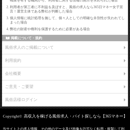
権限を有する機関から、利用者に関する情報の開示を求められた場合
利用者が第三者に不利益を及ぼすと、風俗の求人なら365日マネー女子宣
言！運営主体である弊社が判断した場合
個人情報に統計処理を施して、個々人としての明確な弁別性が失われてし
まった場合
弊社の財産や権利を保護するために必要がある場合
掲載について・規約
風俗求人のご掲載について
利用規約
会社概要
ご意見・ご要望
風俗店様ログイン
Copyright©
高収入を稼げる風俗求人・バイト探しなら【365マネー】
当サイト上の求人情報、その他のデータ及び画像を許可なく転用・複製して利