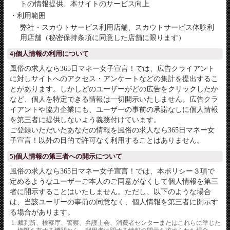
トの情報提供、本サイトのサービス向上
・利用範囲
弊社・スカウトサービス利用店舗、スカウトサービス体験利
用店舗（秘密保持条項に同意した店舗に限ります）
4)個人情報の利用について
風俗の求人なら365日マネー女子宣言！では、広告クライアント
に対しサイトへのアクセス・アンケートなどの集計を提出するこ
とがあります。しかしどのユーザーがどの広告をクリックしたか
など、個人を特定できる情報は一切開示いたしません。広告クラ
イアントや協力企業にも、ユーザーの事前の承諾なしに個人情報
を第三者に提供しないよう義務付けています。
ご登録いただいたあなたの情報を風俗の求人なら365日マネー女
子宣言！以外の目的で許可なく利用することはありません。
5)個人情報の第三者への開示について
風俗の求人なら365日マネー女子宣言！では、本ポリシー３項で
定めるようなユーザーご本人のご同意がなくして個人情報を第三
者に開示することはいたしません。ただし、以下のような場合
は、当該ユーザーの事前の同意なく、個人情報を第三者に開示す
る場合があります。
裁判所、検察庁、警察、弁護士会、消費者センターまたはこれらに準じた