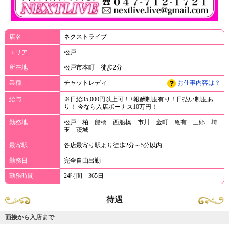
店名
ネクストライブ
エリア
松戸
所在地
松戸市本町 徒歩2分
業種
チャットレディ
お仕事内容は？
給与
※日給35,000円以上可！+報酬制度有り！日払い制度あ
り！ 今なら入店ボーナス10万円！
勤務地
松戸 柏 船橋 西船橋 市川 金町 亀有 三郷 埼
玉 茨城
最寄駅
各店最寄り駅より徒歩2分～5分以内
勤務日
完全自由出勤
勤務時間
24時間 365日
待遇
面接から入店まで