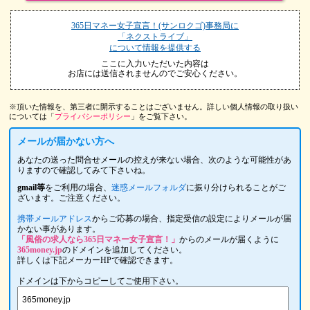
365日マネー女子宣言！(サンロクゴ)事務局に
「ネクストライブ」
について情報を提供する
ここに入力いただいた内容は
お店には送信されませんのでご安心ください。
※頂いた情報を、第三者に開示することはございません。詳しい個人情報の取り扱い
については「
プライバシーポリシー
」をご覧下さい。
メールが届かない方へ
あなたの送った問合せメールの控えが来ない場合、次のような可能性があ
りますので確認してみて下さいね。
gmail等
をご利用の場合、
迷惑メールフォルダ
に振り分けられることがご
ざいます。ご注意ください。
携帯メールアドレス
からご応募の場合、指定受信の設定によりメールが届
かない事があります。
「風俗の求人なら365日マネー女子宣言！」
からのメールが届くように
365money.jp
のドメインを追加してください。
詳しくは下記メーカーHPで確認できます。
ドメインは下からコピーしてご使用下さい。