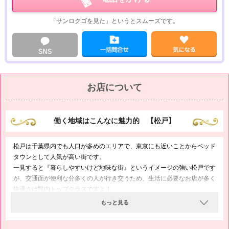
チャット・メールのアルバイトは時給にすると1,800円から35,000円もの高
「サンロクゴを見た」というとスムーズです。
収入が可能ですので、副業としてだけでなく本業にもピッタリな求人なん
です♪
また、チップなどのボーナスもございますので、がんばるほど稼げるのも
魅力ですよ(^з^)-☆
☆★======================★☆
ネクストライブでのお給料例
お店について
☆★======================★☆
・パーティチャットのお給料例
1分30円×5名×60分＝9,000円（1時間あたりのお給料）
働く地域はこんなに魅力的 【松戸】
1日3時間、会員男性とお話した場合は日給27,000円
松戸は千葉県内でも人口が多めのエリアで、東京にも近いことからベッド
・2SHOTのお給料例
タウンとして人気が高い街です。
1分75円×60分=4,500円（1時間あたりのお給料）
一見すると『暮らしやすいけど地味な街』というイメージの強い松戸です
1日5時間、会員男性とお話した場合は日給22,500円
が、交通面が便利な分多くの人が行き交うため、生活に必要なお店が多く
快適さは県内トップクラスですよ！
高収入な求人といえばソープやデリヘルなどの風俗系のものが多いです
そうした特徴から男性が喜ぶ風俗店も多く、女性がお仕事を探すにも松戸
もっと見る
が、チャット・メールのアルバイトも負けていません！
はおすすめですが、「風俗は未経験だし、もっとソフトな仕事をした
むしろ、24時間お好きな場所でお仕事ができますし、男性と直接会うこと
い…」とお考えの場合、ネクストライブにご相談くださいo(｀･ω･´)ﾉ
もありませんから、「風俗はつらくて続かなさそう…」とお悩みの女性に