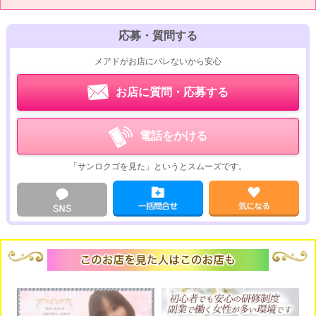
ネクストライブはチャットのお仕事ですから、男性と直接触れ合うことも
こそ、当店のお仕事はおすすめですよ♪
ないため、風俗や男性経験がなくとも安心です♪
体験入店もできますので、未経験の女性もお待ちしております<(_ _)>
また、松戸のチャットルームはキレイで落ち着く内装ですので、安心して
応募・質問する
通勤できますよ☆
メアドがお店にバレないから安心
なお、インターネット環境があればご自宅でもお仕事ができますので、
「松戸からちょっと離れてるけど…」とお悩みの方も、一度ご連絡くださ
お店に質問・応募する
いね(*´ω｀*)
近くにお住まいの方は、体験入店もしていただけます！
電話をかける
「サンロクゴを見た」というとスムーズです。