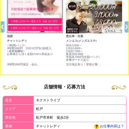
池袋
恵比寿・目黒
町
チャットレディ
メンエス(メンズエステ)
店
続
<3時間パック>
90分11000～
日
3時間5000円 20日10万円の副収入
120分14000～
<成果報酬制>
150分17000～
お客様から頂く金額の30％昇給あり
延長30分3000
本指名1000円(全額バック)
各種ボーナスあり
3時間5000円保証・会わない・触られない副業にオススメのバイト
当日保証有り！皆様が輝ける環境をご用意しております。
店舗情報・応募方法
店名
ネクストライブ
エリア
松戸
所在地
松戸市本町 徒歩2分
業種
チャットレディ
お仕事内容は？