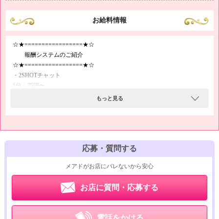
お給料情報
☆★=================★☆
報酬システムのご紹介
☆★=================★☆
・2SHOTチャット
1分：75円〜
1時間：4,500円〜
もっと見る
・双方向チャット
1分：120円〜
1時間：7,200円〜
応募・質問する
・パーティチャット
メアドがお店にバレないから安心
1分：30円×参加人数（最大100人）
1時間：1,800円〜
お店に質問・応募する
・その他の報酬
チップやメール受信、イベント参加などで報酬UP！
電話をかける