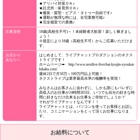
★アリバイ対策ＯＫ♪
★託児所・保育所ＯＫ♪
★服装・髪型・ピアス・タトゥー自由です♪
★通勤が無理な時には、在宅業務可能♪
★完全個室での業務♪
応募資格
18歳(高校生不可)～！未経験者大歓迎！楽しく稼ぎまし
ょう！
※規定により18歳（高校生不可）からご応募いただけま
す。
お店から
はじめまして、ライブチャットプロダクションのネクス
あなたへ
トライブです！
ホームページ➡ http://www.nextlive-livechat-kyujin-syoukai-
hikaku.com/
週休2日で月50万～100万円以上可能！
ネクストライブは業界最高水準の報酬率を実現！
みなさんはお客さんに会わずに、しかも誰にもバレずに
高収入のお仕事が24時間365日、いつでも自分の好きな時
間に好きなだけ出来るお仕事をご存知でしょうか？
それがライブチャットなんです！！
ライブチャットとは、パソコンを使ってお客様とお話し
たり、コミニケーションをとって頂くお仕事になりま
す。
お給料について