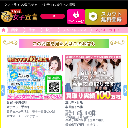
ネクストライブ,松戸,チャットレディの風俗求人情報
スカウト
千葉
無料登録
関東
千葉
松戸
チャットレディ
ネクストライブ
新宿・歌舞伎町
恵比寿・目黒
六
オナクラ・手コキ
非風俗その他
チ
日給35,000円以上 完全全額日払い制
写真15～20枚：5,000円～
★
動画12～15分：5,000円～
×
女性オーナーが経営する行列が出来る受付型のオナクラ店です！
※実績により報酬UP
ア
顔出しNGの場合は別途ご相談
人
最低保証1万円～自撮り写真＆動画を高く買い取ります❣