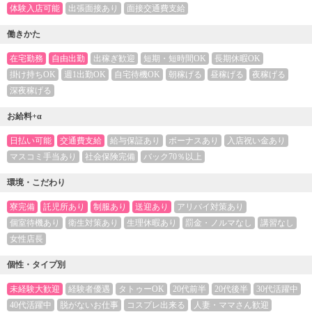
体験入店可能
出張面接あり
面接交通費支給
働きかた
在宅勤務
自由出勤
出稼ぎ歓迎
短期・短時間OK
長期休暇OK
掛け持ちOK
週1出勤OK
自宅待機OK
朝稼げる
昼稼げる
夜稼げる
深夜稼げる
お給料+α
日払い可能
交通費支給
給与保証あり
ボーナスあり
入店祝い金あり
マスコミ手当あり
社会保険完備
バック70％以上
環境・こだわり
寮完備
託児所あり
制服あり
送迎あり
アリバイ対策あり
個室待機あり
衛生対策あり
生理休暇あり
罰金・ノルマなし
講習なし
女性店長
個性・タイプ別
未経験大歓迎
経験者優遇
タトゥーOK
20代前半
20代後半
30代活躍中
40代活躍中
脱がないお仕事
コスプレ出来る
人妻・ママさん歓迎