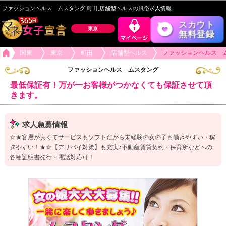
ファッションヘルス ムスタング,町田,店舗型ヘルスの風俗求人情報
スカウト
東京
無料登録
関東
東京
町田
店舗型ヘルス
ファッションヘルス 
ファッションヘルス ムスタング
最低保証有！万が一お客様がつかなくても保証させて頂
きます。
求人急募情報
☆★客層が良くてサービスもソフトだから未経験の女の子も働きやすい・稼
ぎやすい！★☆【アリバイ対策】も充実♪不動産賃貸契約・保育所などへの
各種証明書発行・電話対応可！