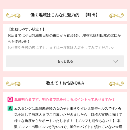
働く地域はこんなに魅力的 【町田】
【出勤しやすい駅近！】
お店までは小田急線町田駅の東口から徒歩1分、JR横浜線町田駅の北口か
らも徒歩5分！
お仕事や学校の後にでも、まずは一度体験入店をしてみてください♪
【町田でも高収入可！】
もっと見る
ベッドタウンとして人気のある住宅街なので、学生からサラリーマン、地
元の方まで、集客も圧倒的！
23区の風俗街にも負けない、大きな可能性を秘めているのです♪
教えて！お悩みQ&A
風俗初心者です。初心者で気を付けるポイントってありますか？
ムスタングは風俗未経験の女の子も働きやすい店舗型ヘルスです♪ 勇
気を出して当求人までご応募いただきましたら、目標の実現に向けて
様々な角度からサポートいたします！ 【ノルマも罰金もない！】 本
数ノルマ・出勤ノルマがないので、風俗のバイトに慣れていない未経