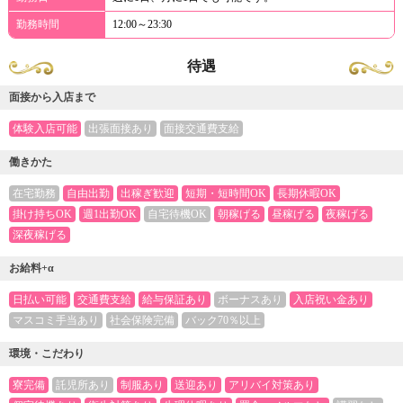
勤務時間
12:00～23:30
待遇
面接から入店まで
体験入店可能
出張面接あり
面接交通費支給
働きかた
在宅勤務
自由出勤
出稼ぎ歓迎
短期・短時間OK
長期休暇OK
掛け持ちOK
週1出勤OK
自宅待機OK
朝稼げる
昼稼げる
夜稼げる
深夜稼げる
お給料+α
日払い可能
交通費支給
給与保証あり
ボーナスあり
入店祝い金あり
マスコミ手当あり
社会保険完備
バック70％以上
環境・こだわり
寮完備
託児所あり
制服あり
送迎あり
アリバイ対策あり