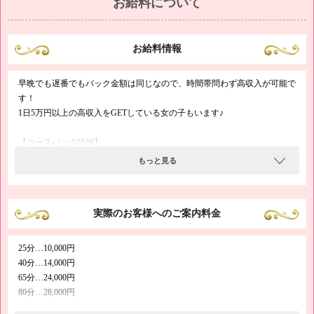
お給料について
お給料情報
早晩でも遅番でもバック金額は同じなので、時間帯問わず高収入が可能で
す！
1日5万円以上の高収入をGETしている女の子もいます♪
【コースバック詳細】
25分コース…フリー4,500円、指名5,500円
もっと見る
40分コース…フリー6,500円、指名7,500円
【あるOLさんのお給料は…】
実際のお客様へのご案内料金
・出勤ペース…週1日
・時間帯…12時～23時30分
≪月約20万円GET！≫
25分…10,000円
40分…14,000円
【本業の休日にバイトをがんばっている女の子は…】
65分…24,000円
・出勤ペース…週2日
80分…28,000円
・時間帯…18時～24時