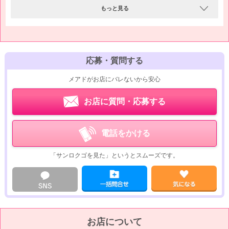
≪月約25万円GET！≫
店舗型ヘルスなので、25分のショートコースから65分以上の長めのコース
もっと見る
まで対応可！
【レギュラー勤務の女の子は…】
サクッとリフレッシュしたいお客様はもちろん、ゆったり遊びたいお客様
・出勤ペース…週5日
にもご満足いただいています！
・時間帯…15時～23時
≪月約90万円GET！≫
応募・質問する
このように、ライフスタイルに合わせてバイトができますし、目標達成に
メアドがお店にバレないから安心
向かってガッツリ稼ぐことも♪
「1日2～3時間だけ働きたい」という方も、当求人にご応募いただけます
お店に質問・応募する
よ(^O^)／
電話をかける
「サンロクゴを見た」というとスムーズです。
お店について