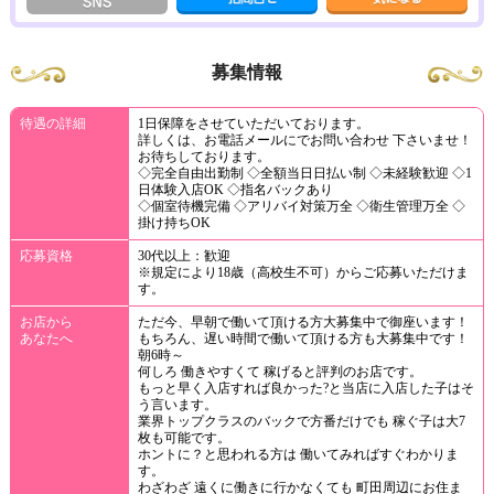
募集情報
待遇の詳細
1日保障をさせていただいております。
詳しくは、お電話メールにでお問い合わせ 下さいませ！
お待ちしております。
◇完全自由出勤制 ◇全額当日日払い制 ◇未経験歓迎 ◇1
日体験入店OK ◇指名バックあり
◇個室待機完備 ◇アリバイ対策万全 ◇衛生管理万全 ◇
掛け持ちOK
応募資格
30代以上：歓迎
※規定により18歳（高校生不可）からご応募いただけま
す。
お店から
ただ今、早朝で働いて頂ける方大募集中で御座います！
あなたへ
もちろん、遅い時間で働いて頂ける方も大募集中です！
朝6時～
何しろ 働きやすくて 稼げると評判のお店です。
もっと早く入店すれば良かった?と当店に入店した子はそ
う言います。
業界トップクラスのバックで方番だけでも 稼ぐ子は大7
枚も可能です。
ホントに？と思われる方は 働いてみればすぐわかりま
す。
わざわざ 遠くに働きに行かなくても 町田周辺にお住ま