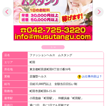
1
/
4
店名
ファッションヘルス ムスタング
エリア
町田
所在地
東京都町田原町田6丁目15番16号
業種
店舗型ヘルス
お仕事内容は？
給与
日給35,000円以上 全額当日日払い制
勤務地
町田市原町田6-15-16
最寄駅
小田急線「町田駅」、JR横浜線「町田駅」
勤務日
週に1日、月に1日でも可能です。