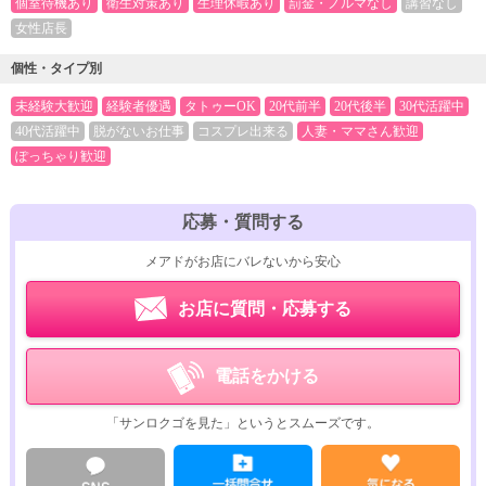
個室待機あり
衛生対策あり
生理休暇あり
罰金・ノルマなし
講習なし
女性店長
個性・タイプ別
未経験大歓迎
経験者優遇
タトゥーOK
20代前半
20代後半
30代活躍中
40代活躍中
脱がないお仕事
コスプレ出来る
人妻・ママさん歓迎
ぽっちゃり歓迎
応募・質問する
メアドがお店にバレないから安心
お店に質問・応募する
電話をかける
「サンロクゴを見た」というとスムーズです。