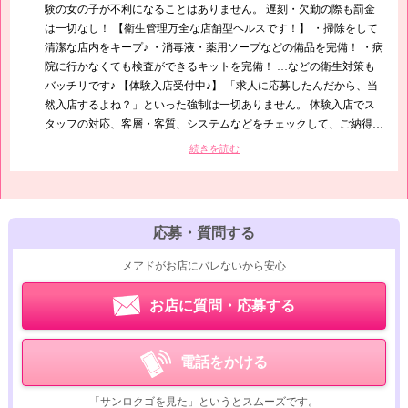
験の女の子が不利になることはありません。 遅刻・欠勤の際も罰金
は一切なし！ 【衛生管理万全な店舗型ヘルスです！】 ・掃除をして
清潔な店内をキープ♪ ・消毒液・薬用ソープなどの備品を完備！ ・病
院に行かなくても検査ができるキットを完備！ …などの衛生対策も
バッチリです♪ 【体験入店受付中♪】 「求人に応募したんだから、当
然入店するよね？」といった強制は一切ありません。 体験入店でス
タッフの対応、客層・客質、システムなどをチェックして、ご納得
…
続きを読む
応募・質問する
メアドがお店にバレないから安心
お店に質問・応募する
電話をかける
「サンロクゴを見た」というとスムーズです。