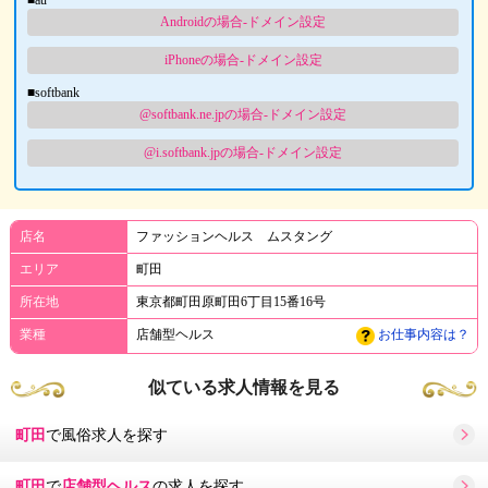
Androidの場合-ドメイン設定
iPhoneの場合-ドメイン設定
■softbank
@softbank.ne.jpの場合-ドメイン設定
@i.softbank.jpの場合-ドメイン設定
店名
ファッションヘルス ムスタング
エリア
町田
所在地
東京都町田原町田6丁目15番16号
業種
店舗型ヘルス
お仕事内容は？
似ている求人情報を見る
町田
で風俗求人を探す
町田
で
店舗型ヘルス
の求人を探す