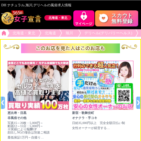
DH ナチュラル,旭川,デリヘルの風俗求人情報
スカウト
北海道・東北
無料登録
北海道・東北
北海道
旭川
デリヘル(デリバリーヘルス)
恵比寿・目黒
新宿・歌舞伎町
六
非風俗その他
オナクラ・手コキ
チ
写真15～20枚：5,000円～
日給35,000円以上 完全全額日払い制
★
動画12～15分：5,000円～
×
女性オーナーが経営する行列が出来る受付型のオナクラ店です！
※実績により報酬UP
ア
顔出しNGの場合は別途ご相談
人
最低保証1万円～自撮り写真＆動画を高く買い取ります❣