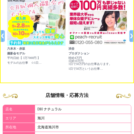
六本木・赤坂
渋谷
大
撮影会モデル
プロダクション
メ
円ど
平均日給【 3万7000円 】
時給4万円
70
日給10万円
モデルのお仕事 ☆1日平均 ￥3,7000円 Wワークに最適です☆
1日で50万円のお仕事あります。
90
1日で50万というお仕事あります。即日日払いもあります！
12
店舗情報・応募方法
店名
DH ナチュラル
エリア
旭川
所在地
北海道旭川市