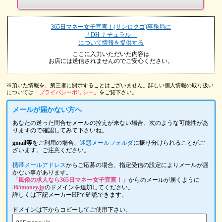
365日マネー女子宣言！(サンロクゴ)事務局に
「DH ナチュラル」
について情報を提供する
ここに入力いただいた内容は
お店には送信されませんのでご安心ください。
※頂いた情報を、第三者に開示することはございません。詳しい個人情報の取り扱い
については「
プライバシーポリシー
」をご覧下さい。
メールが届かない方へ
あなたの送った問合せメールの控えが来ない場合、次のような可能性があ
りますので確認してみて下さいね。
gmail等
をご利用の場合、
迷惑メールフォルダ
に振り分けられることがご
ざいます。ご注意ください。
携帯メールアドレス
からご応募の場合、指定受信の設定によりメールが届
かない事があります。
「風俗の求人なら365日マネー女子宣言！」
からのメールが届くように
365money.jp
のドメインを追加してください。
詳しくは下記メーカーHPで確認できます。
ドメインは下からコピーしてご使用下さい。