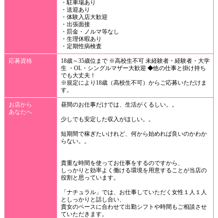
・駐車場あり
・送迎あり
・体験入店大歓迎
・出張面接
・罰金・ノルマ等なし
・生理休暇あり
・定期性病検査
応募資格
18歳～35歳位まで ※高校生不可 未経験者・経験者・大学
生 ・OL・シングルマザー大歓迎 ◆他の仕事と掛け持ち
でも大丈夫！
※規定により18歳（高校生不可）からご応募いただけま
す。
お店から
昼間のお仕事だけでは、生活がくるしい。。
あなたへ
少しでも安定した収入がほしい。。
短期間で稼ぎたいけれど、何から始めれば良いのかわか
らない。。
貴重な時間を使ってお仕事をするのですから、
しっかりと効率よく働ける環境を用意することが当店の
役割と思っています。
「ナチュラル」では、お仕事していただく女性１人１人
としっかりと話し合い、
貴女のペースに合わせて出勤シフトや時間もご相談させ
ていただきます。