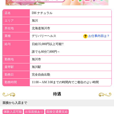
店名
DH ナチュラル
エリア
旭川
所在地
北海道旭川市
業種
デリバリーヘルス
お仕事内容は？
給与
日給35,000円以上可能!!
誰でも60分7,000円～
勤務地
旭川市
最寄駅
旭川駅
勤務日
完全自由出勤
勤務時間
11:00～AM 3:00までの時間内でご都合のよい時間
待遇
面接から入店まで
体験入店可能
出張面接あり
面接交通費支給