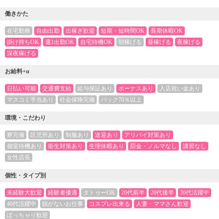
働きかた
在宅勤務
自由出勤
出稼ぎ歓迎
短期・短時間OK
長期休暇OK
掛け持ちOK
週1出勤OK
自宅待機OK
朝稼げる
昼稼げる
夜稼げる
深夜稼げる
お給料+α
日払い可能
交通費支給
給与保証あり
ボーナスあり
入店祝い金あり
マスコミ手当あり
社会保険完備
バック70％以上
環境・こだわり
寮完備
託児所あり
制服あり
送迎あり
アリバイ対策あり
個室待機あり
衛生対策あり
生理休暇あり
罰金・ノルマなし
講習なし
女性店長
個性・タイプ別
未経験大歓迎
経験者優遇
タトゥーOK
20代前半
20代後半
30代活躍中
40代活躍中
脱がないお仕事
コスプレ出来る
人妻・ママさん歓迎
ぽっちゃり歓迎