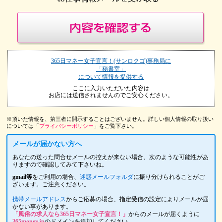
365日マネー女子宣言！(サンロクゴ)事務局に
「秘書室」
について情報を提供する
ここに入力いただいた内容は
お店には送信されませんのでご安心ください。
※頂いた情報を、第三者に開示することはございません。詳しい個人情報の取り扱い
については「
プライバシーポリシー
」をご覧下さい。
メールが届かない方へ
あなたの送った問合せメールの控えが来ない場合、次のような可能性があ
りますので確認してみて下さいね。
gmail等
をご利用の場合、
迷惑メールフォルダ
に振り分けられることがご
ざいます。ご注意ください。
携帯メールアドレス
からご応募の場合、指定受信の設定によりメールが届
かない事があります。
「風俗の求人なら365日マネー女子宣言！」
からのメールが届くように
365money.jp
のドメインを追加してください。