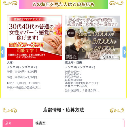
大塚
恵比寿・目黒
町
メンエス(メンズエステ)
メンエス(メンズエステ)
店
円ど
70分 5,000円～8,000円
90分11000～
日
120分14000～
90分 6,000円～9,000円
150分17000～
延長30分3000
120分 8,000円～11,000円
本指名1000円(全額バック)
各種ボーナスあり
30歳～45歳位の普通の方がパート感覚で働けます！
当日保証有り！皆様が輝ける環境をご用意しております。
店舗情報・応募方法
店名
秘書室