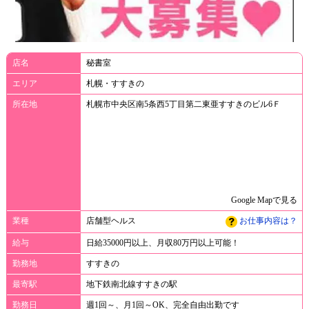
店名
秘書室
エリア
札幌・すすきの
所在地
札幌市中央区南5条西5丁目第二東亜すすきのビル6Ｆ
Google Mapで見る
業種
店舗型ヘルス
お仕事内容は？
給与
日給35000円以上、月収80万円以上可能！
勤務地
すすきの
最寄駅
地下鉄南北線すすきの駅
勤務日
週1回～、月1回～OK、完全自由出勤です