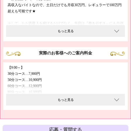
高収入なバイトなので、土日だけでも月収30万円、レギュラーで100万円
超えも可能です★
そして、ただ高収入を稼げるだけでなく、当店は『働きやすさ』にも自信
があります！
もっと見る
掃除が行き届いている衛生的な店舗型ヘルスなので、「お客さんのお部屋
に入ってビックリ！汚くて不潔だったけど、お仕事だから我慢した…(´;ω;
｀)」というようなことは一切ありません。
実際のお客様へのご案内料金
働きやすいお店をお探しの方も是非当求人にご応募いただき、快適に高収
入を獲得してくださいね★
【9:00～】
30分コース…7,900円
50分コース…10,900円
60分コース…12,900円
80分コース…16,900円
100分コース…20,900円
もっと見る
120分コース…24,900円
【12:00～】
30分コース…8,900円
50分コース…11,900円
応募・質問する