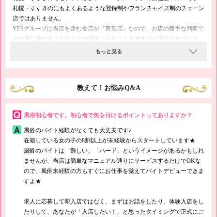
札幌・すすきのにもよくあるような登録制やフランチャイズ制のチェーン
店ではありません。
YESグループは当店を含む全店が『直営店』なので、お店の勝手な判断で
女の子に嫌がるようなことや困るようなことをするのは禁止されていま
す。
もっと見る
風俗未経験の方も安心して当求人までご応募くださいね。
教えて！お悩みQ&A
風俗初心者です。初心者で気を付けるポイントってありますか？
風俗のバイト経験がなくても大丈夫です♪
在籍している女の子の8割以上が未経験からスタートしています★
風俗のバイトは「難しい」「ハード」というイメージがあるかもしれ
ませんが、当店は簡単なマニュアル通りにサービスするだけでOKな
ので、風俗未経験の方もすぐにお仕事を覚えてバイトデビューできま
すよ★
求人に応募して即入店ではなく、まずはお話をしたり、体験入店をし
たりして、あなたが「入店したい！」と思ったタイミングで正式にご