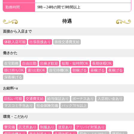
勤務時間
9時～24時の間で3時間以上
待遇
面接から入店まで
体験入店可能
出張面接あり
面接交通費支給
働きかた
在宅勤務
自由出勤
出稼ぎ歓迎
短期・短時間OK
長期休暇OK
掛け持ちOK
週1出勤OK
自宅待機OK
朝稼げる
昼稼げる
夜稼げる
深夜稼げる
お給料+α
日払い可能
交通費支給
給与保証あり
ボーナスあり
入店祝い金あり
マスコミ手当あり
社会保険完備
バック70％以上
環境・こだわり
寮完備
託児所あり
制服あり
送迎あり
アリバイ対策あり