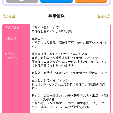
募集情報
待遇の詳細
『サイト見た！』で
条件なし基本バックUP！実現
応募資格
18歳以上
※規定により18歳（高校生不可）からご応募いただけま
す。
お店から
秘書室は簡単♪超ソフトサービスのお店★
あなたへ
在籍の８割以上が業界未経験でお仕事スタート☆
簡単なマニュアル通りにサービスするだけだから、すぐ
にお仕事覚えられちゃいます★
高収入・高待遇ですがハードなお仕事の強要はありませ
ん！
顔出しナシでも稼げちゃう♪
おっぱいがEカップ以上であれば即採用、即勤務可能で
す☆
初心者、業界未経験の女の子・経験者の方・出戻り・YE
Sグループ経験者
主婦の方、シングルマザーの方、学生さん、フリーター
さん、本職のある方み～んな大歓迎\(//∇//)\