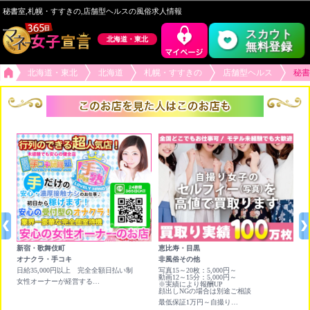
秘書室,札幌・すすきの,店舗型ヘルスの風俗求人情報
スカウト
北海道・東北
無料登録
北海道・東北
北海道
札幌・すすきの
店舗型ヘルス
秘書
新宿・歌舞伎町
恵比寿・目黒
六
オナクラ・手コキ
非風俗その他
チ
日給35,000円以上 完全全額日払い制
写真15～20枚：5,000円～
★
動画12～15分：5,000円～
×
女性オーナーが経営する行列が出来る受付型のオナクラ店です！
※実績により報酬UP
ア
顔出しNGの場合は別途ご相談
人
最低保証1万円～自撮り写真＆動画を高く買い取ります❣