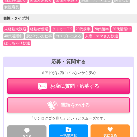
個室待機あり
衛生対策あり
生理休暇あり
罰金・ノルマなし
講習なし
女性店長
個性・タイプ別
未経験大歓迎
経験者優遇
タトゥーOK
20代前半
20代後半
30代活躍中
40代活躍中
脱がないお仕事
コスプレ出来る
人妻・ママさん歓迎
ぽっちゃり歓迎
応募・質問する
メアドがお店にバレないから安心
お店に質問・応募する
電話をかける
「サンロクゴを見た」というとスムーズです。