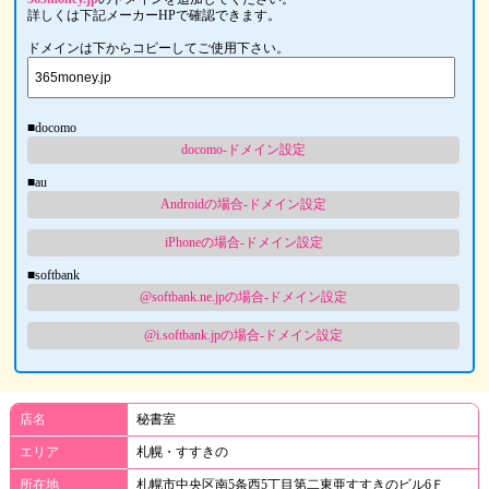
詳しくは下記メーカーHPで確認できます。
ドメインは下からコピーしてご使用下さい。
■docomo
docomo-ドメイン設定
■au
Androidの場合-ドメイン設定
iPhoneの場合-ドメイン設定
■softbank
@softbank.ne.jpの場合-ドメイン設定
@i.softbank.jpの場合-ドメイン設定
店名
秘書室
エリア
札幌・すすきの
所在地
札幌市中央区南5条西5丁目第二東亜すすきのビル6Ｆ