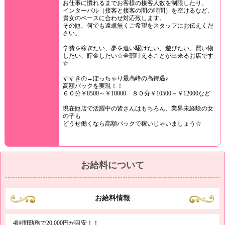
お仕事に慣れるまでお客様の接客人数を制限したり、
インターバル（接客と接客の間の時間）を空けるなど、
貴女のペースに合わせ対応致します。
その他、何でも遠慮無くご希望をスタッフにお伝えくだ
さい。
学費を稼ぎたい、夢を追い駆けたい、遊びたい、買い物
したい、貯金したい☆全部叶えることが出来るお店です
☆
すすきの→ぽっちゃり最高峰の高待遇♪
高額バックを実現！！
６０分￥8500～￥10000 ８０分￥10500～￥12000など
現在他店で活躍中の皆さんはもちろん、業界未経験の女
の子も
どうせ働くなら高額バックで稼いじゃいましょう☆
お給料について
お給料情報
4時間勤務で20,000円が目安！！