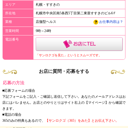
エリア
札幌・すすきの
所在地
札幌市中央区南5条西5丁目第二東亜すすきのビル6Ｆ
業種
店舗型ヘルス
お仕事内容は？
営業時間
9時～24時
電話番号
「サンロクゴを見た」というとスムーズです。
お店に質問・応募をする
応募の方法
■応募フォームの場合
下記フォームをご記入・ご確認し送信して下さい。あなたのメールアドレスはお
店にはバレません。お店とのやりとりはサイト右上の【マイページ】から確認で
きます。
■電話の場合
365のみの特典もあるので、
【サンロクゴ（365）をみた】とお伝え下さい。