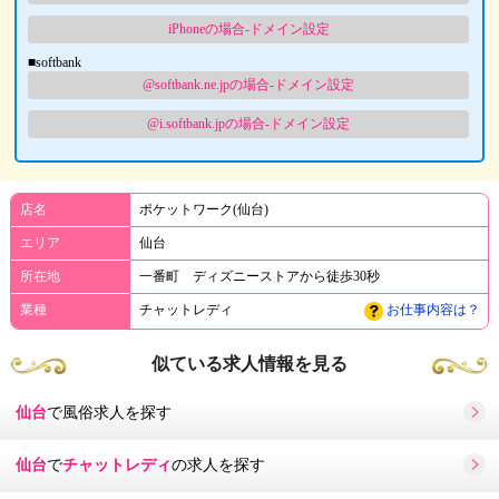
iPhoneの場合-ドメイン設定
■softbank
@softbank.ne.jpの場合-ドメイン設定
@i.softbank.jpの場合-ドメイン設定
店名
ポケットワーク(仙台)
エリア
仙台
所在地
一番町 ディズニーストアから徒歩30秒
業種
チャットレディ
お仕事内容は？
似ている求人情報を見る
仙台
で風俗求人を探す
仙台
で
チャットレディ
の求人を探す