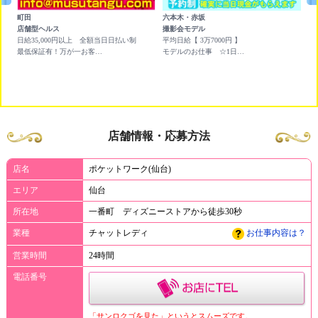
町田
六本木・赤坂
池
店舗型ヘルス
撮影会モデル
チ
円ど
日給35,000円以上 全額当日日払い制
平均日給【 3万7000円 】
<
3
最低保証有！万が一お客様がつかなくても保証させて頂きます。
モデルのお仕事 ☆1日平均 ￥3,7000円 Wワークに最適です☆
<
お
店舗情報・応募方法
店名
ポケットワーク(仙台)
エリア
仙台
所在地
一番町 ディズニーストアから徒歩30秒
業種
チャットレディ
お仕事内容は？
営業時間
24時間
電話番号
「サンロクゴを見た」というとスムーズです。