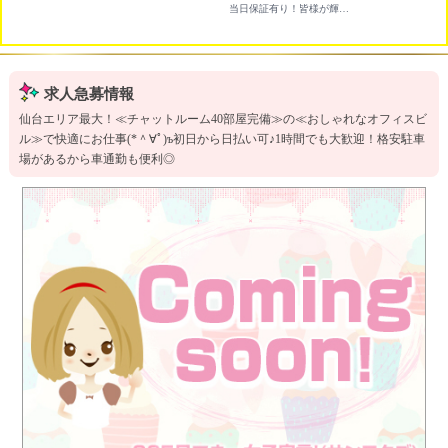
当日保証有り！皆様が輝ける環境をご用意しております。
求人急募情報
仙台エリア最大！≪チャットルーム40部屋完備≫の≪おしゃれなオフィスビ
ル≫で快適にお仕事(*＾∀ﾟ)ъ初日から日払い可♪1時間でも大歓迎！格安駐車
場があるから車通勤も便利◎