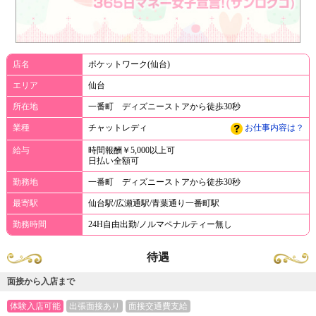
店名
ポケットワーク(仙台)
エリア
仙台
所在地
一番町 ディズニーストアから徒歩30秒
業種
チャットレディ
お仕事内容は？
給与
時間報酬￥5,000以上可
日払い全額可
勤務地
一番町 ディズニーストアから徒歩30秒
最寄駅
仙台駅/広瀬通駅/青葉通り一番町駅
勤務時間
24H自由出勤/ノルマペナルティー無し
待遇
面接から入店まで
体験入店可能
出張面接あり
面接交通費支給