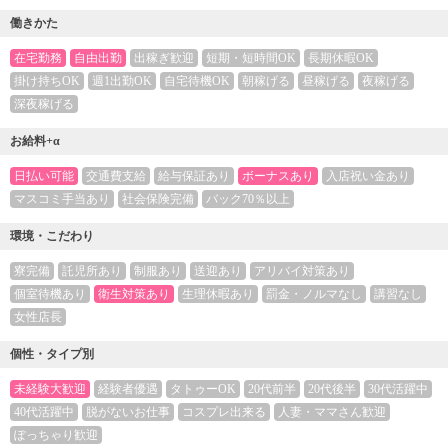
働きかた
在宅勤務
自由出勤
出稼ぎ歓迎
短期・短時間OK
長期休暇OK
掛け持ちOK
週1出勤OK
自宅待機OK
朝稼げる
昼稼げる
夜稼げる
深夜稼げる
お給料+α
日払い可能
交通費支給
給与保証あり
ボーナスあり
入店祝い金あり
マスコミ手当あり
社会保険完備
バック70％以上
環境・こだわり
寮完備
託児所あり
制服あり
送迎あり
アリバイ対策あり
個室待機あり
衛生対策あり
生理休暇あり
罰金・ノルマなし
講習なし
女性店長
個性・タイプ別
未経験大歓迎
経験者優遇
タトゥーOK
20代前半
20代後半
30代活躍中
40代活躍中
脱がないお仕事
コスプレ出来る
人妻・ママさん歓迎
ぽっちゃり歓迎