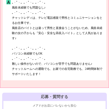
｡・ﾟ・。｡・ﾟ・。｡・ﾟ・。
風俗未経験でも問題なし♪
｡・ﾟ・。｡・ﾟ・。｡・ﾟ・。
チャットレディは、テレビ電話感覚で男性とコミュニケーションをと
るお仕事です。
風俗店のバイトとは違って男性と直接会うことがないため、風俗未経
験の女の子からも『安心・安全な高収入バイト』として人気がありま
す♪
｡・ﾟ・。｡・ﾟ・。｡・ﾟ・。
パソコン未経験でもOK
｡・ﾟ・。｡・ﾟ・。｡・ﾟ・。
難しい操作がないので、パソコンが苦手でも問題ありません♪
チャットルームへの通勤でも、お家での在宅勤務でも、24時間体制で
サポートいたします！
応募・質問する
メアドがお店にバレないから安心