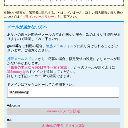
※頂いた情報を、第三者に開示することはございません。詳しい個人情報の取り扱い
については「
プライバシーポリシー
」をご覧下さい。
メールが届かない方へ
あなたの送った問合せメールの控えが来ない場合、次のような可能性があ
りますので確認してみて下さいね。
gmail等
をご利用の場合、
迷惑メールフォルダ
に振り分けられることがご
ざいます。ご注意ください。
携帯メールアドレス
からご応募の場合、指定受信の設定によりメールが届
かない事があります。
「風俗の求人なら365日マネー女子宣言！」
からのメールが届くように
365money.jp
のドメインを追加してください。
詳しくは下記メーカーHPで確認できます。
ドメインは下からコピーしてご使用下さい。
■docomo
docomo-ドメイン設定
■au
Androidの場合-ドメイン設定