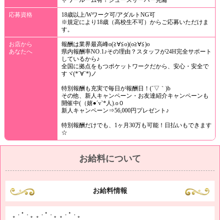
ャワールーム有！ジュースサーバー完備
応募資格
18歳以上/Wワーク可/アダルトNG可
※規定により18歳（高校生不可）からご応募いただけま
す。
お店から
報酬は業界最高峰o(≧∀≦o)(o≧∀≦)o
あなたへ
県内報酬率NO.1♪その理由？スタッフが24H完全サポート
しているから♪
全国に拠点をもつポケットワークだから、安心・安全で
すヾ(*´∀`*)ノ
特別報酬も充実で毎日が報酬日！(´▽｀)b
その他、新人キャンペーン・お友達紹介キャンペーンも
開催中(（嬉●´v`*人).o０
新人キャンペーン⇒56,000円プレゼント♪
特別報酬だけでも、1ヶ月30万も可能！日払いもできます
☆
お給料について
お給料情報
｡・ﾟ・。｡・ﾟ・。｡・ﾟ・。