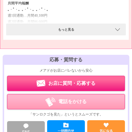
月間平均報酬
｡・ﾟ・。｡・ﾟ・。｡・ﾟ・。
週1回通勤…月間40,100円
週2回通勤…月間86,600円
週3回通勤…月間156,900円
もっと見る
週4回通勤…月間228,200円
週5回以上…月間285,300円
時給換算で4,000円以上稼ぐことも可能なので、月単位で見てもかなりの
高収入にご期待いただけます！！
応募・質問する
メアドがお店にバレないから安心
｡・ﾟ・。｡・ﾟ・。｡・ﾟ・。
稼ぎやすい理由がある！
お店に質問・応募する
｡・ﾟ・。｡・ﾟ・。｡・ﾟ・。
日本全国にたくさんのチャットレディの求人が出ていますが、どの求人に
応募しようかな？と迷ったときには「チャットルームの数」にご注目くだ
電話をかける
さい♪
チャットルームが少ないと、出勤したい日に「満室でバイトができない」
「サンロクゴを見た」というとスムーズです。
なんてこともあるのです(;´Д｀)
ポケットワーク仙台は、チャットルームがなんと40部屋もあります！！
バイトがしたい日に出勤して高収入を稼いでいただけるので、稼ぎやすさ