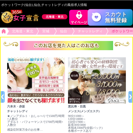
ポケットワーク(仙台),仙台,チャットレディの風俗求人情報
スカウト
北海道・東北
無料登録
北海道・東北
宮城
仙台
チャットレディ
ポケットワー
六本木・赤坂
恵比寿・目黒
池
チャットレディ
メンエス(メンズエステ)
チ
★ノンアダルト・おしゃべりで1500円/時間
90分11000～
時
時x
×人数分
120分14000～
固
アダルト・パフォーマンスで2700円/時間×
150分17000～
人数分
延長30分3000
本指名1000円(全額バック)
感染症対策万全のお仕事！賢く稼ぐならライブチャット！
各種ボーナスあり