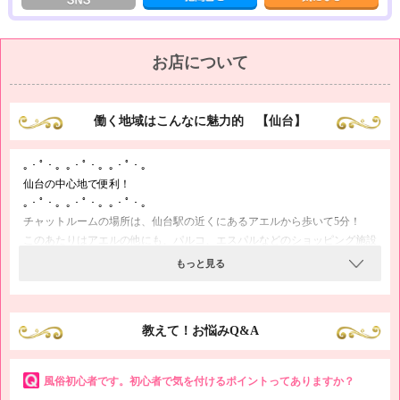
が全然違いますよ♪
｡・ﾟ・。｡・ﾟ・。｡・ﾟ・。
体験入店で確かめてみて♪
お店について
｡・ﾟ・。｡・ﾟ・。｡・ﾟ・。
体験入店では実際にチャットレディのバイトを体験して、日払いでお給料
をゲットできるので「どんな仕事をしてどれくらい稼げるのか」がよくわ
働く地域はこんなに魅力的 【仙台】
かります！
チャットレディのバイトに興味がある方も、一度体験入店をしてみてはい
｡・ﾟ・。｡・ﾟ・。｡・ﾟ・。
かがでしょうか？♪
仙台の中心地で便利！
｡・ﾟ・。｡・ﾟ・。｡・ﾟ・。
チャットルームの場所は、仙台駅の近くにあるアエルから歩いて5分！
このあたりはアエルの他にも、パルコ、エスパルなどのショッピング施設
が大集合していて、おしゃれなカフェから美味しい居酒屋まで飲食店も目
もっと見る
白押し♪
お仕事が終わってから仙台で羽を伸ばしたり、遊んだ帰りに出勤したり…
と、プライベートも華やぐこと間違いなしです！
教えて！お悩みQ&A
あなたも当求人にご応募して、憧れのキラキラした生活を実現しちゃって
ください☆
風俗初心者です。初心者で気を付けるポイントってありますか？