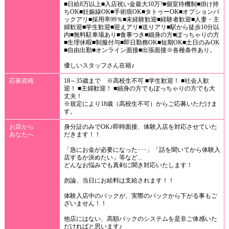
■日給8万以上■入店祝い金最大10万?■個室待機制■掛け持
ちOK■妊娠線OK■手術痕OK■タトゥーOK■オプションバ
ックアリ■採用率99％■未経験歓迎■経験者歓迎■人妻・主
婦歓迎■学生歓迎■迎えアリ■送りアリ■駅から徒歩10分以
内■無料駐車場あり■食事つき■細身の方■ぽっちゃりの方
■生理休暇■制服付与■即日勤務OK■短期OK■土日のみOK
■自由出勤■オンライン面接■出張面接※各種条件あり。
優しいスタッフさん在籍♪
応募資格
18～35歳まで ※高校生不可 ■学生歓迎！ ■社会人歓
迎！ ■主婦歓迎！ ■細身の方でもぽっちゃりの方でも大
丈夫！
※規定により18歳（高校生不可）からご応募いただけま
す。
お店から
身分証のみでOK♪即時面接、体験入店を対応させていた
あなたへ
だきます！！
「急にお金が必要になった･･･」「話を聞いてから体験入
店するか決めたい」等など...
どんなお悩みでも真剣に聞き対応いたします！
勿論、当日にお給料は支給されます！！
体験入店中のバックが、実際のバックから下がる事もご
ざいません！！
他店にはない、高額バックのシステムを是非ご体感いた
だければと思います♪