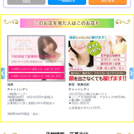
池袋
新宿・歌舞伎町
渋
チャットレディ
チャットレディ
プ
円ど
<3時間パック>
1日3万円以上稼げる神バイト
時
3時間5000円 20日10万円の副収入
★ノンアダ1800円/時、アダルト2700円/時x
日
<成果報酬制>
人数x働いた時間
1
お客様から頂く金額の30％昇給あり
★日払い対応可
入店祝金が今だけ3万円！風俗じゃないのに稼げる！顔出しNG可
3時間5000円保証・会わない・触られない副業にオススメのバイト