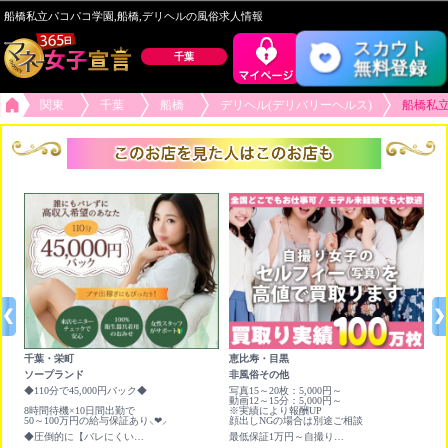
船橋私立パコパコ学園,船橋,デリヘルの風俗求人情報
スカウト
千葉
無料登録
関東
千葉
船橋
デリヘル(デリバリーヘルス)
船橋私
千葉・栄町
恵比寿・目黒
池
ソープランド
非風俗その他
非
◆110分で45,000円バック◆
写真15～20枚：5,000円～
時給
動画12～15分：5,000円～
8時間待機×10日間出勤で
※実績により報酬UP
50～100万円の給与保証あり⸜❤︎⸝
顔出しNGの場合は別途ご相談
◆圧倒的に【バレにくい】安心の環境でしっかり高収入！！◆
最低保証1万円～自撮り写真＆動画を高く買い取ります❣