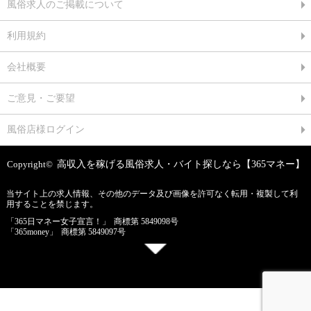
風俗求人のご掲載について
利用規約
会社概要
ご意見・ご要望
風俗店様ログイン
Copyright©
高収入を稼げる風俗求人・バイト探しなら【365マネー】
当サイト上の求人情報、その他のデータ及び画像を許可なく転用・複製して利
用することを禁じます。
「365日マネー女子宣言！」
商標第 5849098号
「365money」
商標第 5849097号