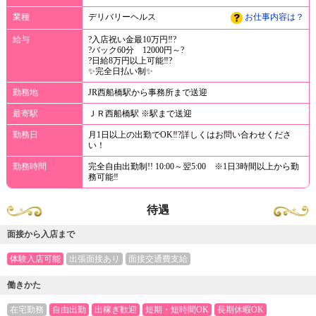
業種
デリバリーヘルス
お仕事内容は？
給与
?入店祝い金最10万円‼?
?バック60分 12000円～?
?日給8万円以上可能‼?
✨完全日払い制✨
勤務地
JR西船橋駅から事務所まで送迎
最寄駅
ＪＲ西船橋駅 ※駅まで送迎
勤務日
月1日以上の出勤でOK‼?詳しくはお問い合わせくださ
い！
勤務時間
完全自由出勤制!! 10:00～翌5:00 ※1日3時間以上から勤
務可能‼
待遇
面接から入店まで
体験入店可能
出張面接あり
面接交通費支給
働きかた
在宅勤務
自由出勤
出稼ぎ歓迎
短期・短時間OK
長期休暇OK