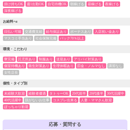
掛け持ちOK
週1出勤OK
自宅待機OK
朝稼げる
昼稼げる
夜稼げる
深夜稼げる
お給料+α
日払い可能
交通費支給
給与保証あり
ボーナスあり
入店祝い金あり
マスコミ手当あり
社会保険完備
バック70％以上
環境・こだわり
寮完備
託児所あり
制服あり
送迎あり
アリバイ対策あり
個室待機あり
衛生対策あり
生理休暇あり
罰金・ノルマなし
講習なし
女性店長
個性・タイプ別
未経験大歓迎
経験者優遇
タトゥーOK
20代前半
20代後半
30代活躍中
40代活躍中
脱がないお仕事
コスプレ出来る
人妻・ママさん歓迎
ぽっちゃり歓迎
応募・質問する