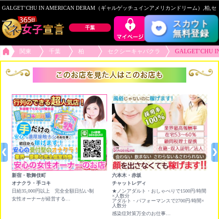
GALGET’CHU IN AMERICAN DERAM（ギャルゲッチュインアメリカンドリーム）,
スカウト
千葉
無料登録
関東
千葉
柏
セクシーキャバクラ
GALGET’CH
新宿・歌舞伎町
六本木・赤坂
錦
オナクラ・手コキ
チャットレディ
チ
日給35,000円以上 完全全額日払い制
★ノンアダルト・おしゃべりで1500円/時間
★
×人数分
×
女性オーナーが経営する行列が出来る受付型のオナクラ店です！
アダルト・パフォーマンスで2700円/時間×
ア
人数分
人
感染症対策万全のお仕事！賢く稼ぐならライブチャット！