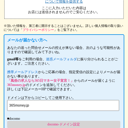
について情報を提供する
ここに入力いただいた内容は
お店には送信されませんのでご安心ください。
※頂いた情報を、第三者に開示することはございません。詳しい個人情報の取り扱い
については「
プライバシーポリシー
」をご覧下さい。
メールが届かない方へ
あなたの送った問合せメールの控えが来ない場合、次のような可能性があ
りますので確認してみて下さいね。
gmail等
をご利用の場合、
迷惑メールフォルダ
に振り分けられることがご
ざいます。ご注意ください。
携帯メールアドレス
からご応募の場合、指定受信の設定によりメールが届
かない事があります。
「風俗の求人なら365日マネー女子宣言！」
からのメールが届くように
365money.jp
のドメインを追加してください。
詳しくは下記メーカーHPで確認できます。
ドメインは下からコピーしてご使用下さい。
■docomo
docomo-ドメイン設定