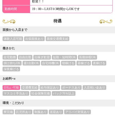
歓迎！！
勤務時間
19：00～LAST※3時間からOKです
待遇
面接から入店まで
体験入店可能
出張面接あり
面接交通費支給
働きかた
在宅勤務
自由出勤
出稼ぎ歓迎
短期・短時間OK
長期休暇OK
掛け持ちOK
週1出勤OK
自宅待機OK
朝稼げる
昼稼げる
夜稼げる
深夜稼げる
お給料+α
日払い可能
交通費支給
給与保証あり
ボーナスあり
入店祝い金あり
マスコミ手当あり
社会保険完備
バック70％以上
環境・こだわり
寮完備
託児所あり
制服あり
送迎あり
アリバイ対策あり