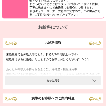
働きやすい環境になってます。
わからないことなどはスタッフに聞いて下さい！親切、
丁寧に教えますので未経験でも安心して働けます。
新規キャスト大、大、大募集中ですので、この機会に是
非、1度面接だけでも来てみて下さい！
お給料について
お給料情報
未経験者でも体験入店のとき、日給4,0000円以上+αです♪
経験者はさらに優遇いたしますのでお申し付けください(*・∀-)☆
あなたが高収入を得られるように、好待遇・積極採用中♪
風俗のバイトに自信がない女の子は、まずはセクキャバの当店で頑張って
みませんか？
もっと見る
ノルマはございませんので、楽しく元気に働きたい女の子は
気軽に体験入店へお越しくださいヽ(´∀`*)ﾉ
実際のお客様へのご案内料金