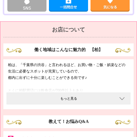
お店について
働く地域はこんなに魅力的 【柏】
柏は、「千葉県の渋谷」と言われるほど、お買い物・ご飯・娯楽などの
生活に必要なスポットが充実しているので、
都内に出ずに十分に楽しむことができる街です♪
とくに柏駅周辺には飲食店が700件以上もあり、
ラーメンの激戦区となっています！
もっと見る
お腹がすいた時にいろんなお店を回って、
あなたのお気に入りのラーメンを見つけてくださいねヽ(ﾟ∀ﾟ)/
教えて！お悩みQ&A
柏は交通の便も良いので、都内へのアクセスもラクチン(｡･ω･。)
また、駅周辺は、夜でも明るいのでにぎやかですよ～☆彡
常に人通りが多く、飲み屋さんや風俗店なんかも多いです！