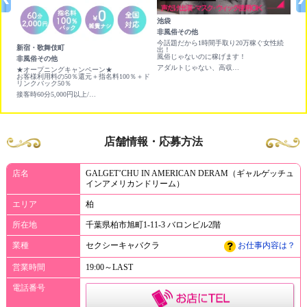
池袋
池
非風俗その他
チ
円ど
今話題だから1時間手取り20万稼ぐ女性続
<
新宿・歌舞伎町
出！
3
風俗じゃないのに稼げます！
<
非風俗その他
お
アダルトじゃない、高収入バイト！今なら10万円プレゼント！
★オープニングキャンペーン★
お客様利用料の50％還元＋指名料100％＋ド
リンクバック50％
接客時60分5,000円以上/指名料・ドリンクフルバック
店舗情報・応募方法
店名
GALGET’CHU IN AMERICAN DERAM（ギャルゲッチュ
インアメリカンドリーム）
エリア
柏
所在地
千葉県柏市旭町1-11-3 バロンビル2階
業種
セクシーキャバクラ
お仕事内容は？
営業時間
19:00～LAST
電話番号