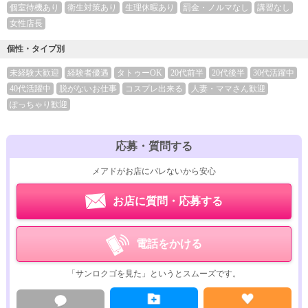
個室待機あり
衛生対策あり
生理休暇あり
罰金・ノルマなし
講習なし
女性店長
個性・タイプ別
未経験大歓迎
経験者優遇
タトゥーOK
20代前半
20代後半
30代活躍中
40代活躍中
脱がないお仕事
コスプレ出来る
人妻・ママさん歓迎
ぽっちゃり歓迎
応募・質問する
メアドがお店にバレないから安心
お店に質問・応募する
電話をかける
「サンロクゴを見た」というとスムーズです。