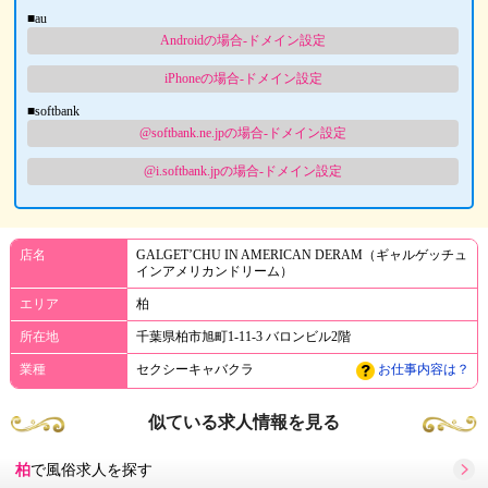
■au
Androidの場合-ドメイン設定
iPhoneの場合-ドメイン設定
■softbank
@softbank.ne.jpの場合-ドメイン設定
@i.softbank.jpの場合-ドメイン設定
店名
GALGET’CHU IN AMERICAN DERAM（ギャルゲッチュ
インアメリカンドリーム）
エリア
柏
所在地
千葉県柏市旭町1-11-3 バロンビル2階
業種
セクシーキャバクラ
お仕事内容は？
似ている求人情報を見る
柏
で風俗求人を探す