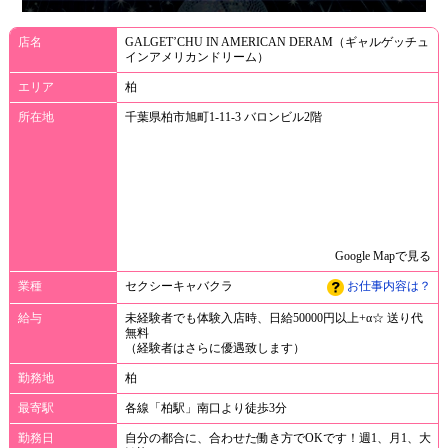
店名
GALGET’CHU IN AMERICAN DERAM（ギャルゲッチュ
インアメリカンドリーム）
エリア
柏
所在地
千葉県柏市旭町1-11-3 バロンビル2階
Google Mapで見る
業種
セクシーキャバクラ
お仕事内容は？
給与
未経験者でも体験入店時、日給50000円以上+α☆ 送り代
無料
（経験者はさらに優遇致します）
勤務地
柏
最寄駅
各線「柏駅」南口より徒歩3分
勤務日
自分の都合に、合わせた働き方でOKです！週1、月1、大