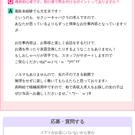
風俗初心者です。初心者で気を付けるポイントってありますか？
もちろん、当店もたくさんのお客様にご来店いただいておりますので、
高収入が稼ぎやすいバイトとなっています♪
風俗未経験でも大丈夫です！
というのも、セクシーキャバクラの求人ですので、
さっそく体験入店に来ちゃってくださいね(*´ω｀*)
あなたが思っているよりもずっと簡単なお仕事内容となっています☆
彡
お仕事内容は、お客様と楽しく会話をするだけで、
お酒を作ったり灰皿交換したりするようなこともありません！
もしおしゃべりが苦手でも、スタッフがサポートしますので
ご安心くださいね(*-ω-)ヾ(・ω・*)ﾅﾃﾞﾅﾃﾞ
ノルマもありませんので、女の子のできる範囲で
無理をせずに楽しく働いてもらえたらと思っております♪
高時給で積極採用中ですので、柏で高収入求人をお探しの女の子は
ぜひ当店へお越しくださいませ｡ﾟ+.*(+･｀ω･)９
応募・質問する
メアドがお店にバレないから安心