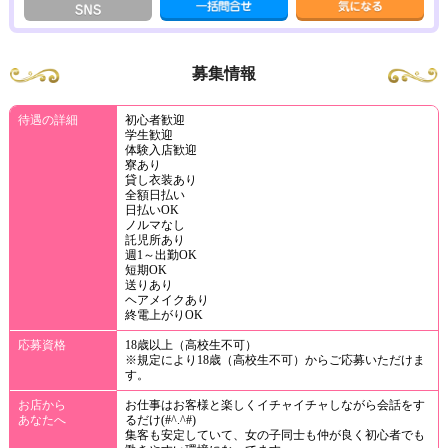
募集情報
待遇の詳細
初心者歓迎
学生歓迎
体験入店歓迎
寮あり
貸し衣装あり
全額日払い
日払いOK
ノルマなし
託児所あり
週1～出勤OK
短期OK
送りあり
ヘアメイクあり
終電上がりOK
応募資格
18歳以上（高校生不可）
※規定により18歳（高校生不可）からご応募いただけま
す。
お店から
お仕事はお客様と楽しくイチャイチャしながら会話をす
あなたへ
るだけ(#^.^#)
集客も安定していて、女の子同士も仲が良く初心者でも