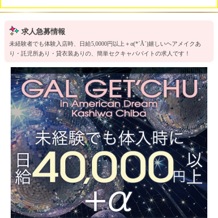
求人急募情報
未経験者でも体験入店時、日給5,0000円以上＋α(*´Å`)嬉しいヘアメイクあ
り・託児所あり・貸衣装ありの、簡単セクキャババイトの求人です！