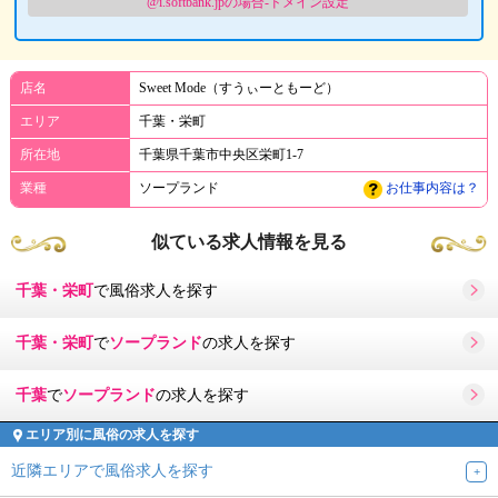
@i.softbank.jpの場合-ドメイン設定
店名
Sweet Mode（すうぃーともーど）
エリア
千葉・栄町
所在地
千葉県千葉市中央区栄町1-7
業種
ソープランド
お仕事内容は？
似ている求人情報を見る
千葉・栄町
で風俗求人を探す
千葉・栄町
で
ソープランド
の求人を探す
千葉
で
ソープランド
の求人を探す
エリア別に風俗の求人を探す
近隣エリアで風俗求人を探す