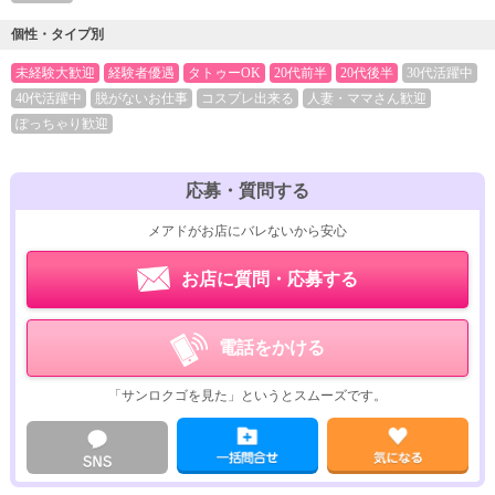
個性・タイプ別
未経験大歓迎
経験者優遇
タトゥーOK
20代前半
20代後半
30代活躍中
40代活躍中
脱がないお仕事
コスプレ出来る
人妻・ママさん歓迎
ぽっちゃり歓迎
応募・質問する
メアドがお店にバレないから安心
お店に質問・応募する
電話をかける
「サンロクゴを見た」というとスムーズです。