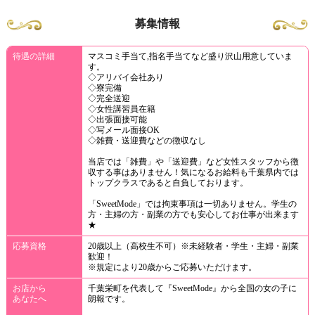
募集情報
待遇の詳細
マスコミ手当て,指名手当てなど盛り沢山用意していま
す。
◇アリバイ会社あり
◇寮完備
◇完全送迎
◇女性講習員在籍
◇出張面接可能
◇写メール面接OK
◇雑費・送迎費などの徴収なし
当店では「雑費」や「送迎費」など女性スタッフから徴
収する事はありません！気になるお給料も千葉県内では
トップクラスであると自負しております。
「SweetMode」では拘束事項は一切ありません。学生の
方・主婦の方・副業の方でも安心してお仕事が出来ます
★
応募資格
20歳以上（高校生不可）※未経験者・学生・主婦・副業
歓迎！
※規定により20歳からご応募いただけます。
お店から
千葉栄町を代表して『SweetMode』から全国の女の子に
あなたへ
朗報です。