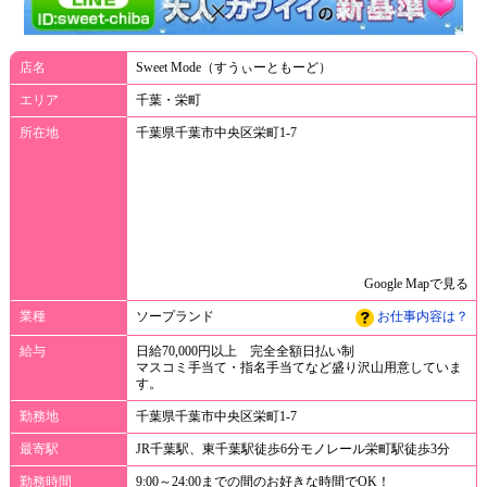
店名
Sweet Mode（すうぃーともーど）
エリア
千葉・栄町
所在地
千葉県千葉市中央区栄町1-7
Google Mapで見る
業種
ソープランド
お仕事内容は？
給与
日給70,000円以上 完全全額日払い制
マスコミ手当て・指名手当てなど盛り沢山用意していま
す。
勤務地
千葉県千葉市中央区栄町1-7
最寄駅
JR千葉駅、東千葉駅徒歩6分モノレール栄町駅徒歩3分
勤務時間
9:00～24:00までの間のお好きな時間でOK！