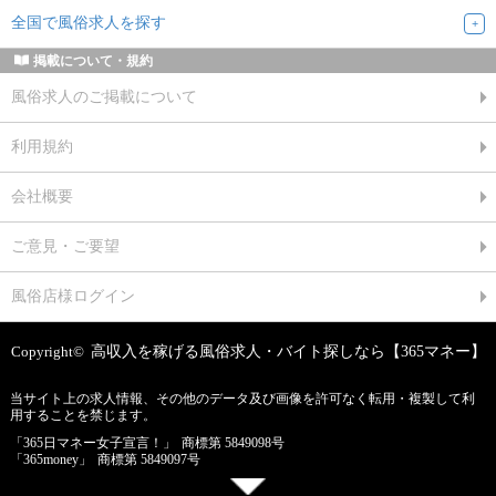
全国で風俗求人を探す
掲載について・規約
風俗求人のご掲載について
利用規約
会社概要
ご意見・ご要望
風俗店様ログイン
Copyright©
高収入を稼げる風俗求人・バイト探しなら【365マネー】
当サイト上の求人情報、その他のデータ及び画像を許可なく転用・複製して利
用することを禁じます。
「365日マネー女子宣言！」
商標第 5849098号
「365money」
商標第 5849097号