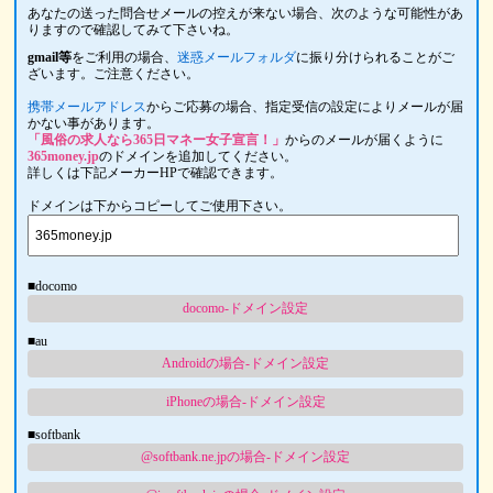
あなたの送った問合せメールの控えが来ない場合、次のような可能性があ
りますので確認してみて下さいね。
gmail等
をご利用の場合、
迷惑メールフォルダ
に振り分けられることがご
ざいます。ご注意ください。
携帯メールアドレス
からご応募の場合、指定受信の設定によりメールが届
かない事があります。
「風俗の求人なら365日マネー女子宣言！」
からのメールが届くように
365money.jp
のドメインを追加してください。
詳しくは下記メーカーHPで確認できます。
ドメインは下からコピーしてご使用下さい。
■docomo
docomo-ドメイン設定
■au
Androidの場合-ドメイン設定
iPhoneの場合-ドメイン設定
■softbank
@softbank.ne.jpの場合-ドメイン設定