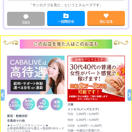
「サンロクゴを見た」というとスムーズです。
大塚
渋
メンエス(メンズエステ)
プ
円ど
70分 5,000円～8,000円
時
新宿・歌舞伎町
日
90分 6,000円～9,000円
1
非風俗その他
★オープニングキャンペーン★
120分 8,000円～11,000円
お客様利用料の50％還元＋指名料100％＋ド
30歳～45歳位の普通の方がパート感覚で働けます！
リンクバック50％