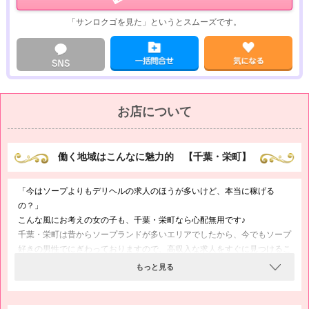
お確かめくださいね( ´艸｀)
「サンロクゴを見た」というとスムーズです。
お店について
働く地域はこんなに魅力的 【千葉・栄町】
「今はソープよりもデリヘルの求人のほうが多いけど、本当に稼げる
の？」
こんな風にお考えの女の子も、千葉・栄町なら心配無用です♪
千葉・栄町は昔からソープランドが多いエリアでしたから、今でもソープ
好きの男性でにぎわっておりますので、高収入な求人をすぐに見つけるこ
とができますよ(^з^)-☆
もっと見る
とくに当店はハードサービスなしでお仕事が始められますから、風俗未経
験の方も安心です♪
ソープで稼ぐには最高のロケーションである千葉・栄町で、ぜひ稼いでみ