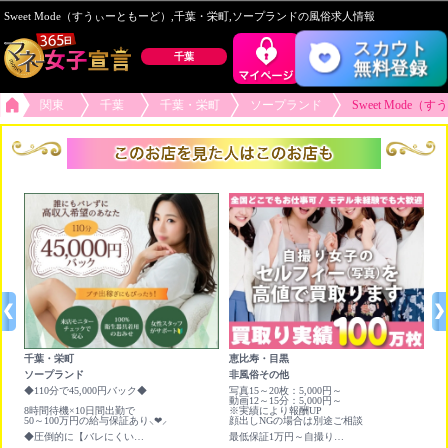
Sweet Mode（すうぃーともーど）,千葉・栄町,ソープランドの風俗求人情報
スカウト
千葉
無料登録
関東
千葉
千葉・栄町
ソープランド
Sweet Mode
千葉・栄町
恵比寿・目黒
新
ソープランド
非風俗その他
オ
◆110分で45,000円バック◆
写真15～20枚：5,000円～
日
時x
動画12～15分：5,000円～
8時間待機×10日間出勤で
※実績により報酬UP
50～100万円の給与保証あり⸜❤︎⸝
顔出しNGの場合は別途ご相談
◆圧倒的に【バレにくい】安心の環境でしっかり高収入！！◆
最低保証1万円～自撮り写真＆動画を高く買い取ります❣