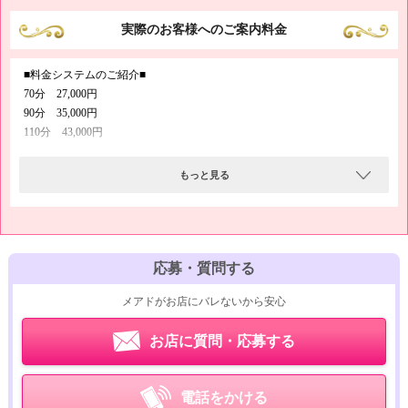
ても高く、どなたでも日給70,000円以上の高収入がゲットしやすくなって
実際のお客様へのご案内料金
おります(≧∀≦)
また、バック金額の手当て（指名料やマスコミ手当てなど）もたくさんご
ざいますので、未経験の方も経験者の方も、ナットクのいく高額なお給料
■料金システムのご紹介■
をお持ち帰りいただけると思います( ´艸｀)
70分 27,000円
90分 35,000円
110分 43,000円
指名料 2,000円
もっと見る
駐車場 0円
前日＆当日予約 0円
当店は9時から24時まで営業している風俗店でして、お好きな時間にバイ
トをしていただけますから、
応募・質問する
自由な出勤スタイルで高収入を実現可能です(`･ω･´)
メアドがお店にバレないから安心
「昼間は会社に出勤して、夕方から終電までバイトしたい！」
お店に質問・応募する
「お昼から用事があるから、午前中だけ稼げる求人がいいな」
「急に予定が空いたから、今から出勤したい…」
電話をかける
こうした働き方ももちろんOKですので、この自由さをまずは体験入店で