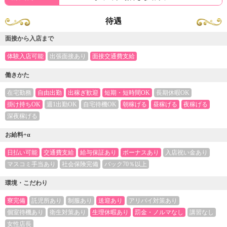
待遇
面接から入店まで
体験入店可能
出張面接あり
面接交通費支給
働きかた
在宅勤務
自由出勤
出稼ぎ歓迎
短期・短時間OK
長期休暇OK
掛け持ちOK
週1出勤OK
自宅待機OK
朝稼げる
昼稼げる
夜稼げる
深夜稼げる
お給料+α
日払い可能
交通費支給
給与保証あり
ボーナスあり
入店祝い金あり
マスコミ手当あり
社会保険完備
バック70％以上
環境・こだわり
寮完備
託児所あり
制服あり
送迎あり
アリバイ対策あり
個室待機あり
衛生対策あり
生理休暇あり
罰金・ノルマなし
講習なし
女性店長