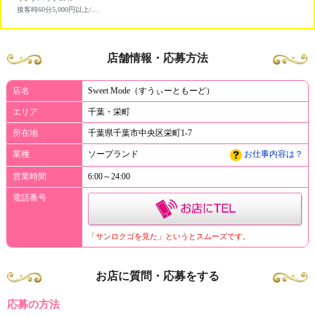
接客時60分5,000円以上/指名料・ドリンクフルバック
店舗情報・応募方法
店名
Sweet Mode（すうぃーともーど）
エリア
千葉・栄町
所在地
千葉県千葉市中央区栄町1-7
業種
ソープランド
お仕事内容は？
営業時間
6:00～24:00
電話番号
「サンロクゴを見た」というとスムーズです。
お店に質問・応募をする
応募の方法