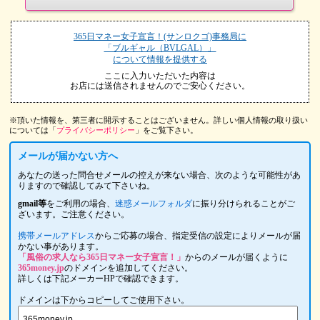
365日マネー女子宣言！(サンロクゴ)事務局に
「ブルギャル（BVLGAL）」
について情報を提供する
ここに入力いただいた内容は
お店には送信されませんのでご安心ください。
※頂いた情報を、第三者に開示することはございません。詳しい個人情報の取り扱い
については「
プライバシーポリシー
」をご覧下さい。
メールが届かない方へ
あなたの送った問合せメールの控えが来ない場合、次のような可能性があ
りますので確認してみて下さいね。
gmail等
をご利用の場合、
迷惑メールフォルダ
に振り分けられることがご
ざいます。ご注意ください。
携帯メールアドレス
からご応募の場合、指定受信の設定によりメールが届
かない事があります。
「風俗の求人なら365日マネー女子宣言！」
からのメールが届くように
365money.jp
のドメインを追加してください。
詳しくは下記メーカーHPで確認できます。
ドメインは下からコピーしてご使用下さい。