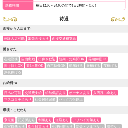
勤務時間
毎日12:00～24:00の間で1日2時間～OK！
待遇
面接から入店まで
体験入店可能
出張面接あり
面接交通費支給
働きかた
在宅勤務
自由出勤
出稼ぎ歓迎
短期・短時間OK
長期休暇OK
掛け持ちOK
週1出勤OK
自宅待機OK
朝稼げる
昼稼げる
夜稼げる
深夜稼げる
お給料+α
日払い可能
交通費支給
給与保証あり
ボーナスあり
入店祝い金あり
マスコミ手当あり
社会保険完備
バック70％以上
環境・こだわり
寮完備
託児所あり
制服あり
送迎あり
アリバイ対策あり
個室待機あり
衛生対策あり
生理休暇あり
罰金・ノルマなし
講習なし