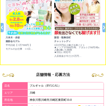
六本木・赤坂
新宿・歌舞伎町
町
撮影会モデル
チャットレディ
店
円ど
平均日給【 3万7000円 】
1日3万円以上稼げる神バイト
日
★ノンアダ1800円/時、アダルト2700円/時x
モデルのお仕事 ☆1日平均 ￥3,7000円 Wワークに最適です☆
人数x働いた時間
★日払い対応可
入店祝金が今だけ3万円！風俗じゃないのに稼げる！顔出しNG可
店舗情報・応募方法
店名
ブルギャル（BVLGAL）
エリア
川崎
所在地
神奈川県川崎市川崎区東田町10-8