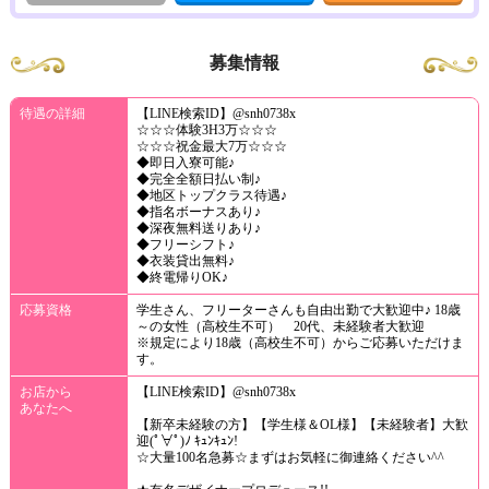
募集情報
待遇の詳細
【LINE検索ID】@snh0738x
☆☆☆体験3H3万☆☆☆
☆☆☆祝金最大7万☆☆☆
◆即日入寮可能♪
◆完全全額日払い制♪
◆地区トップクラス待遇♪
◆指名ボーナスあり♪
◆深夜無料送りあり♪
◆フリーシフト♪
◆衣装貸出無料♪
◆終電帰りOK♪
応募資格
学生さん、フリーターさんも自由出勤で大歓迎中♪ 18歳
～の女性（高校生不可） 20代、未経験者大歓迎
※規定により18歳（高校生不可）からご応募いただけま
す。
お店から
【LINE検索ID】@snh0738x
あなたへ
【新卒未経験の方】【学生様＆OL様】【未経験者】大歓
迎(ﾟ∀ﾟ)ﾉ ｷｭﾝｷｭﾝ!
☆大量100名急募☆まずはお気軽に御連絡ください^^