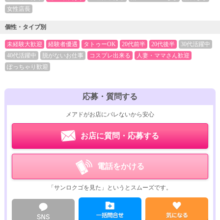
女性店長
個性・タイプ別
未経験大歓迎
経験者優遇
タトゥーOK
20代前半
20代後半
30代活躍中
40代活躍中
脱がないお仕事
コスプレ出来る
人妻・ママさん歓迎
ぽっちゃり歓迎
応募・質問する
メアドがお店にバレないから安心
お店に質問・応募する
電話をかける
「サンロクゴを見た」というとスムーズです。