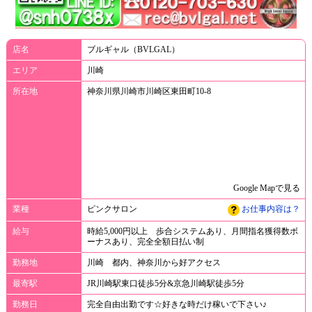
店名
ブルギャル（BVLGAL）
エリア
川崎
所在地
神奈川県川崎市川崎区東田町10-8
Google Mapで見る
業種
ピンクサロン
お仕事内容は？
給与
時給5,000円以上 歩合システムあり、月間指名獲得数ボ
ーナスあり、完全全額日払い制
勤務地
川崎 都内、神奈川から好アクセス
最寄駅
JR川崎駅東口徒歩5分&京急川崎駅徒歩5分
勤務日
完全自由出勤です☆好きな時だけ稼いで下さい♪