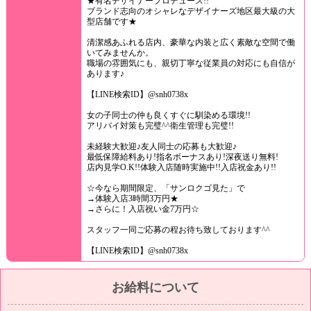
★有名デザイナープロデュース!!
ブランド志向のオシャレなデザイナーズ地区最大級の大
型店舗です★
清潔感あふれる店内、豪華な内装と広く素敵な空間で働
いてみませんか。
職場の雰囲気にも、親切丁寧な従業員の対応にも自信が
あります♪
【LINE検索ID】@snh0738x
女の子同士の仲も良くすぐに馴染める環境!!
アリバイ対策も完璧^^衛生管理も完璧!!
未経験大歓迎♪友人同士の応募も大歓迎♪
最低保障給料あり!指名ボーナスあり!深夜送り無料!
店内見学O.K!!体験入店随時実施中!!入店祝金あり!!
☆今なら期間限定、「サンロクゴ見た」で
→体験入店3時間3万円★
→さらに！入店祝い金7万円☆
スタッフ一同ご応募の程お待ち致しております^^
【LINE検索ID】@snh0738x
お給料について