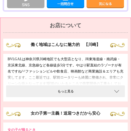
お店について
働く地域はこんなに魅力的 【川崎】
BVLGALは神奈川県川崎地区でも大型店となり、JR東海道線・南武線・
京浜東北線、京急線など各線徒歩5分です。やはり駅直結のラゾーナが有
名ですね^^ファッションビルや飲食店、映画館など商業施設＆エリアも充
実してます。ここ最近では、駅前ロータリーも綺麗に整備され、非常にク
リーンな街となってます!駅前のいたるところで商業開発の工事をしてお
りますので、これからどんどん大きな街になっていきますよ^^また、マン
もっと見る
ションもだいぶ増加傾向にあり、住んでみたい町ランキングも上昇してま
す!ぜひ一度店内見学だけでもいらっしゃってください!
女の子第一主義！送迎つきだから安心
女の子が帰るとき