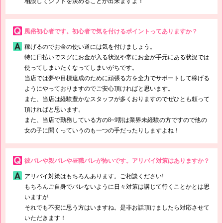
相談してシフトを決めることが出来ますよ！
風俗初心者です。初心者で気を付けるポイントってありますか？
稼げるのでお金の使い道には気を付けましょう。
特に日払いでスグにお金が入る状況や常にお金が手元にある状況では
使ってしまいたくなってしまいがちです。
当店では夢や目標達成のために頑張る方を全力でサポートして稼げる
ようにやっておりますのでご安心頂ければと思います。
また、当店は経験豊かなスタッフが多くおりますのでぜひとも頼って
頂ければと思います。
また、当店で勤務している方の8~9割は業界未経験の方ですので他の
女の子に聞くっていうのも一つの手だったりしますよね！
彼バレや親バレや昼職バレが怖いです。アリバイ対策はありますか？
アリバイ対策はもちろんあります。ご相談ください!
もちろんご自身でバレないように日々対策は講じて行くことかとは思
いますが
それでも不安に思う方はいますね。是非お話頂けましたら対応させて
いただきます！