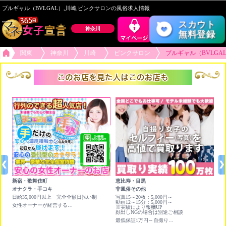
ブルギャル（BVLGAL）,川崎,ピンクサロンの風俗求人情報
スカウト
神奈川
無料登録
関東
神奈川
川崎
ピンクサロン
ブルギャル（BVLGA
新宿・歌舞伎町
恵比寿・目黒
六
オナクラ・手コキ
非風俗その他
チ
続
日給35,000円以上 完全全額日払い制
写真15～20枚：5,000円～
★
動画12～15分：5,000円～
×
女性オーナーが経営する行列が出来る受付型のオナクラ店です！
※実績により報酬UP
ア
顔出しNGの場合は別途ご相談
人
最低保証1万円～自撮り写真＆動画を高く買い取ります❣