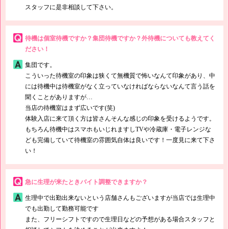
スタッフに是非相談して下さい。
待機は個室待機ですか？集団待機ですか？外待機についても教えてく
ださい！
集団です。
こういった待機室の印象は狭くて無機質で怖いなんて印象があり、中
には待機中は待機室がなく立っていなければならないなんて言う話を
聞くことがありますが…
当店の待機室はまず広いです(笑)
体験入店に来て頂く方は皆さんそんな感じの印象を受けるようです。
もちろん待機中はスマホもいじれますしTVや冷蔵庫・電子レンジな
ども完備していて待機室の雰囲気自体は良いです！一度見に来て下さ
い！
急に生理が来たときバイト調整できますか？
生理中で出勤出来ないという店舗さんもございますが当店では生理中
でも出勤して勤務可能です
また、フリーシフトですので生理日などの予想がある場合スタッフと