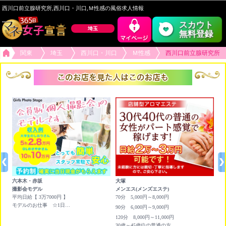
西川口前立腺研究所,西川口・川口,Ｍ性感の風俗求人情報
スカウト
埼玉
無料登録
関東
埼玉
西川口・川口
Ｍ性感
西川口前立腺研究所
六本木・赤坂
大塚
池
撮影会モデル
メンエス(メンズエステ)
チ
続
平均日給【 3万7000円 】
70分 5,000円～8,000円
<
3
モデルのお仕事 ☆1日平均 ￥3,7000円 Wワークに最適です☆
90分 6,000円～9,000円
<
お
120分 8,000円～11,000円
30歳～45歳位の普通の方がパート感覚で働けます！