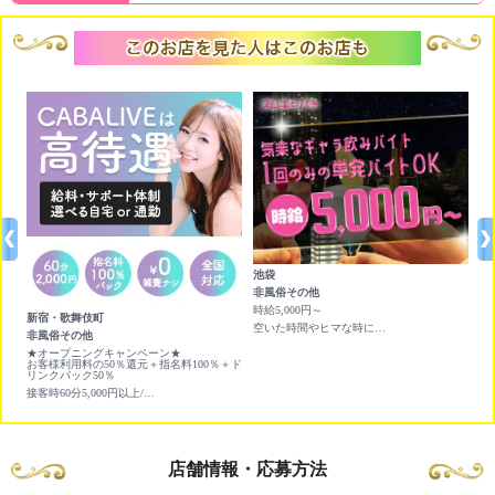
池袋
錦
非風俗その他
チ
時給5,000円～
★
新宿・歌舞伎町
時x
×
空いた時間やヒマな時にお小遣い稼ぎのバイト
ア
非風俗その他
人
★オープニングキャンペーン★
お客様利用料の50％還元＋指名料100％＋ド
リンクバック50％
接客時60分5,000円以上/指名料・ドリンクフルバック
店舗情報・応募方法