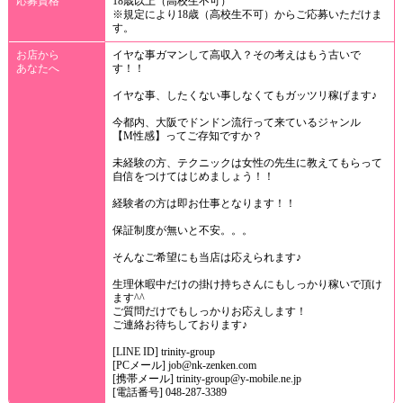
応募資格
18歳以上（高校生不可）
※規定により18歳（高校生不可）からご応募いただけま
す。
お店から
イヤな事ガマンして高収入？その考えはもう古いで
あなたへ
す！！
イヤな事、したくない事しなくてもガッツリ稼げます♪
今都内、大阪でドンドン流行って来ているジャンル
【M性感】ってご存知ですか？
未経験の方、テクニックは女性の先生に教えてもらって
自信をつけてはじめましょう！！
経験者の方は即お仕事となります！！
保証制度が無いと不安。。。
そんなご希望にも当店は応えられます♪
生理休暇中だけの掛け持ちさんにもしっかり稼いで頂け
ます^^
ご質問だけでもしっかりお応えします！
ご連絡お待ちしております♪
[LINE ID] trinity-group
[PCメール] job@nk-zenken.com
[携帯メール] trinity-group@y-mobile.ne.jp
[電話番号] 048-287-3389