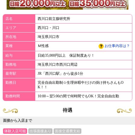
店名
西川口前立腺研究所
エリア
西川口・川口
所在地
埼玉県川口市
業種
Ｍ性感
お仕事内容は？
給与
日給35,000円以上 保証制度あり！
勤務地
埼玉県川口市西川口周辺
最寄駅
JR「西川口駅」から徒歩1分
勤務日
完全自由出勤制☆生理休暇中だけの掛け持ちさんもO
K！！
勤務時間
10:00～翌5:00の間で何時間でもOK！完全自由出勤
待遇
面接から入店まで
体験入店可能
出張面接あり
面接交通費支給