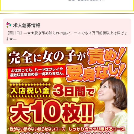
求人急募情報
【西川口】―★★脱ぎ舐め触られの無いコースでも３万円前後以上は稼げま
す★―