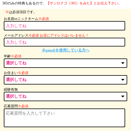
365のみの特典もあるので、
【サンロクゴ（365）をみた】とお伝え下さい。
※
は必須項目です。
お名前orニックネーム
※必須
メールアドレス
※必須 お店にアドレスはバレません！
※gmailを使用している方へ
年齢
※必須
お住まい
※必須
経験有無
応募質問
※必須