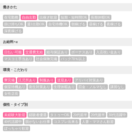
働きかた
在宅勤務
自由出勤
出稼ぎ歓迎
短期・短時間OK
長期休暇OK
掛け持ちOK
週1出勤OK
自宅待機OK
朝稼げる
昼稼げる
夜稼げる
深夜稼げる
お給料+α
日払い可能
交通費支給
給与保証あり
ボーナスあり
入店祝い金あり
マスコミ手当あり
社会保険完備
バック70％以上
環境・こだわり
寮完備
託児所あり
制服あり
送迎あり
アリバイ対策あり
個室待機あり
衛生対策あり
生理休暇あり
罰金・ノルマなし
講習なし
女性店長
個性・タイプ別
未経験大歓迎
経験者優遇
タトゥーOK
20代前半
20代後半
30代活躍中
40代活躍中
脱がないお仕事
コスプレ出来る
人妻・ママさん歓迎
ぽっちゃり歓迎