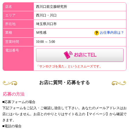
店名
西川口前立腺研究所
エリア
西川口・川口
所在地
埼玉県川口市
業種
Ｍ性感
お仕事内容は？
営業時間
10:00 ～ 5:00
電話番号
「サンロクゴを見た」というとスムーズです。
お店に質問・応募をする
応募の方法
■応募フォームの場合
下記フォームをご記入・ご確認し送信して下さい。あなたのメールアドレスはお
店にはバレません。お店とのやりとりはサイト右上の【マイページ】から確認で
きます。
■電話の場合