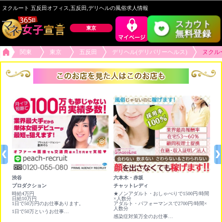
ヌクルート 五反田オフィス,五反田,デリヘルの風俗求人情報
スカウト
東京
無料登録
関東
東京
五反田
デリヘル(デリバリーヘルス)
ヌクル
渋谷
六本木・赤坂
恵
プロダクション
チャットレディ
非
続
時給4万円
★ノンアダルト・おしゃべりで1500円/時間
写
日給10万円
×人数分
動
1日で50万円のお仕事あります。
アダルト・パフォーマンスで2700円/時間×
※
人数分
顔
1日で50万というお仕事あります。即日日払いもあります！
感染症対策万全のお仕事！賢く稼ぐならライブチャット！