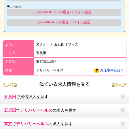
■softbank
@softbank.ne.jpの場合-ドメイン設定
@i.softbank.jpの場合-ドメイン設定
店名
ヌクルート 五反田オフィス
エリア
五反田
所在地
東京都品川区
業種
デリバリーヘルス
お仕事内容は？
似ている求人情報を見る
五反田
で風俗求人を探す
五反田
で
デリバリーヘルス
の求人を探す
東京
で
デリバリーヘルス
の求人を探す