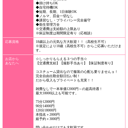
◆掛け持ちOK
◆自宅待機OK
◆短期、長期、1日体験OK
◆ノルマ、罰金一切なし
◆講習なし・プライバシー完全厳守
◆衛生管理万全
※交通費は支給額の上限あり
※保証制度は期間限定有り（応相談）
応募資格
18歳以上の元気な方大歓迎！！（高校生不可）
※規定により18歳（高校生不可）からご応募いただけま
す。
お店から
☆しっかりもらえる３つの手当☆
あなたへ
【交通費支給】【撮影手当あり】【保証制度有り】
コスチューム貸出なので服装の心配も要りませんョ！
完全自由出勤全額日払い制！
だから収入もプライベートも充実！！
雑費なしで一本単価12000円～の超高待遇！
最大18000以上も可能です。
75分12000円
90分14000円
120分18000円
本指名＋2000円
姫予約＋3000円
問い合わせだけでも大歓迎です