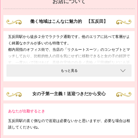
お店について
働く地域はこんなに魅力的 【五反田】
五反田駅から徒歩２分でラクラク通勤です。他のエリアに比べて客層がよ
く綺麗なホテルが多いのも特徴です。
都内屈指のオフィス街で、当店の「リクルートスーツ」のコンセプトとマ
ッチしており、比較的他人の目を気にせずに移動できると女の子の好評で
す。一度おいで頂ければ、高級住宅地の白金／高輪／三田綱町などにも近
く、芸能人が多く住むと言われている目黒／中目黒もすごそばです。セン
もっと見る
スの良い街としても有名ですね。いま注目の五反田エリアでお仕事もプラ
イベート充実させてくださいネ
女の子第一主義！送迎つきだから安心
あなたが出勤するとき
五反田駅の直ぐ側なので送迎は必要ないかと思いますが、必要な場合は相
談してくださいね。