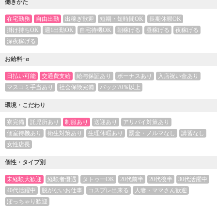
働きかた
在宅勤務
自由出勤
出稼ぎ歓迎
短期・短時間OK
長期休暇OK
掛け持ちOK
週1出勤OK
自宅待機OK
朝稼げる
昼稼げる
夜稼げる
深夜稼げる
お給料+α
日払い可能
交通費支給
給与保証あり
ボーナスあり
入店祝い金あり
マスコミ手当あり
社会保険完備
バック70％以上
環境・こだわり
寮完備
託児所あり
制服あり
送迎あり
アリバイ対策あり
個室待機あり
衛生対策あり
生理休暇あり
罰金・ノルマなし
講習なし
女性店長
個性・タイプ別
未経験大歓迎
経験者優遇
タトゥーOK
20代前半
20代後半
30代活躍中
40代活躍中
脱がないお仕事
コスプレ出来る
人妻・ママさん歓迎
ぽっちゃり歓迎