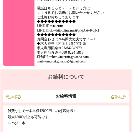
電話はちょっと・・・という方は
ＬＩＮＥでお気軽にお問い合わせください
ご連絡お待ちしております
◆◆◆◆◆◆◆◆◆◆◆
LINE ID⇒nucruit
LINE URL⇒http://line.me/ti/p/kjAAvKojR1
◆◆◆◆◆◆◆◆◆◆◆
お問合わせは24時間大丈夫ですよ～♪
◆求人担当【村上】24時間対応
求人専用回線⇒03-6420-0979
求人担当直通⇒080-8224-5813
店舗HP⇒http://nucruit-gotanda.com
mail⇒nucruit.gotanda@gmail.com
お給料について
お給料情報
雑費なしで一本単価12000円～の超高待遇！
最大18000以上も可能です。
※75分一本