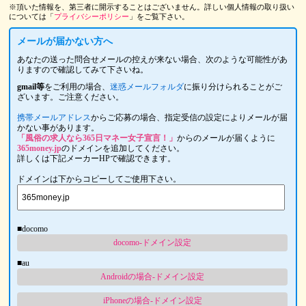
※頂いた情報を、第三者に開示することはございません。詳しい個人情報の取り扱い
については「
プライバシーポリシー
」をご覧下さい。
メールが届かない方へ
あなたの送った問合せメールの控えが来ない場合、次のような可能性があ
りますので確認してみて下さいね。
gmail等
をご利用の場合、
迷惑メールフォルダ
に振り分けられることがご
ざいます。ご注意ください。
携帯メールアドレス
からご応募の場合、指定受信の設定によりメールが届
かない事があります。
「風俗の求人なら365日マネー女子宣言！」
からのメールが届くように
365money.jp
のドメインを追加してください。
詳しくは下記メーカーHPで確認できます。
ドメインは下からコピーしてご使用下さい。
■docomo
docomo-ドメイン設定
■au
Androidの場合-ドメイン設定
iPhoneの場合-ドメイン設定