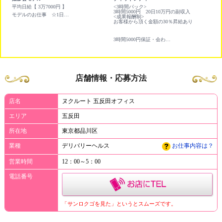
平均日給【 3万7000円 】
<3時間パック>
新
3時間5000円 20日10万円の副収入
モデルのお仕事 ☆1日平均 ￥3,7000円 Wワークに最適です☆
<成果報酬制>
非
お客様から頂く金額の30％昇給あり
★
お
リ
3時間5000円保証・会わない・触られない副業にオススメのバイト
店舗情報・応募方法
店名
ヌクルート 五反田オフィス
エリア
五反田
所在地
東京都品川区
業種
デリバリーヘルス
お仕事内容は？
営業時間
12：00～5：00
電話番号
「サンロクゴを見た」というとスムーズです。