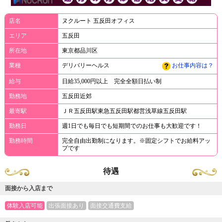
店名
ヌクルート 五反田オフィス
エリア
五反田
所在地
東京都品川区
業種
デリバリーヘルス
お仕事内容は？
給与
日給35,000円以上 完全全額日払い制
勤務地
五反田近郊
最寄駅
ＪＲ五反田駅東急五反田駅都営浅草線五反田駅
勤務日
週1日でも毎日でも短期間でのお仕事も大歓迎です！
勤務時間
完全自由出勤制になります。※固定シフトでお給料アッ
プです
待遇
面接から入店まで
体験入店可能
出張面接あり
面接交通費支給