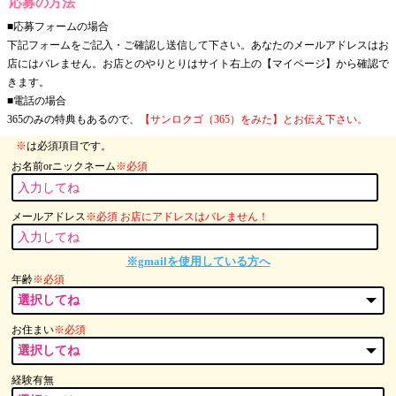
応募の方法
■応募フォームの場合
下記フォームをご記入・ご確認し送信して下さい。あなたのメールアドレスはお
店にはバレません。お店とのやりとりはサイト右上の【マイページ】から確認で
きます。
■電話の場合
365のみの特典もあるので、
【サンロクゴ（365）をみた】とお伝え下さい。
※
は必須項目です。
お名前orニックネーム
※必須
メールアドレス
※必須 お店にアドレスはバレません！
※gmailを使用している方へ
年齢
※必須
お住まい
※必須
経験有無