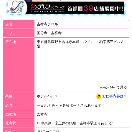
店名
吉祥寺チロル
エリア
国分寺・吉祥寺
所在地
東京都武蔵野市吉祥寺本町１-２２-１ 柏栄第三ビル３
階
Google Mapで見る
業種
ホテルヘルス
お仕事内容は？
給与
一日3.5万円～＋各種ボーナスもあります！
勤務地
吉祥寺
最寄駅
JR中央線 京王井の頭線 吉祥寺駅より徒歩3分