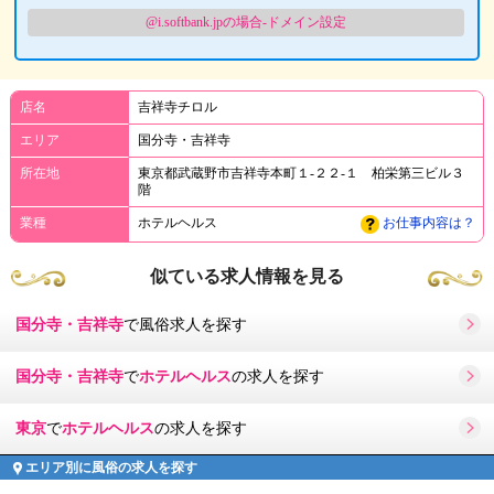
@i.softbank.jpの場合-ドメイン設定
店名
吉祥寺チロル
エリア
国分寺・吉祥寺
所在地
東京都武蔵野市吉祥寺本町１-２２-１ 柏栄第三ビル３
階
業種
ホテルヘルス
お仕事内容は？
似ている求人情報を見る
国分寺・吉祥寺
で風俗求人を探す
国分寺・吉祥寺
で
ホテルヘルス
の求人を探す
東京
で
ホテルヘルス
の求人を探す
エリア別に風俗の求人を探す