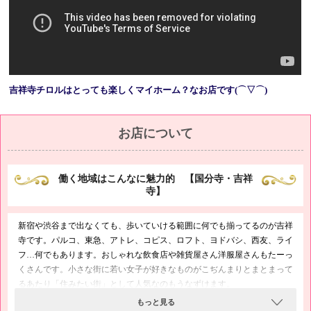
¥1,000…網タイツ
¥1,000…ローション風呂
¥1,000…写メ1枚※顔ＮＧ
¥1,000…コスチューム持込
¥2,000…ポラ2枚
¥2,000…とびっこデート
吉祥寺チロルはとっても楽しくマイホーム？なお店です(⌒▽⌒)
¥3,000…バイブ
¥3,000…電マ
¥3,000…即尺
お店について
¥3,000…放尿
¥3,000…オナニー鑑賞
¥3,000…写メ放題
働く地域はこんなに魅力的 【国分寺・吉祥
¥4,000…顔射
寺】
¥5,000…ごっくん
¥8,000…ＡＦ
¥10,000…ムービー
新宿や渋谷まで出なくても、歩いていける範囲に何でも揃ってるのが吉祥
寺です。パルコ、東急、アトレ、コピス、ロフト、ヨドバシ、西友、ライ
¥1,000…写真指名料
フ…何でもあります。おしゃれな飲食店や雑貨屋さん洋服屋さんもたーっ
¥2,000…電話指名料
くさんです。小さな街に若い女子が好きなものがこぢんまりとまとまって
¥2,000…本指名料
るあたり「住みたい街」として人気なのもうなずけます。
一昨年オープンした駅ビル「キラリナ」もまだまだ人気。駅直通で便利
もっと見る