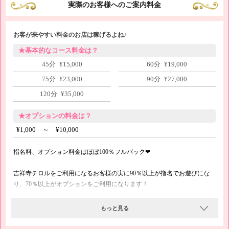
実際のお客様へのご案内料金
★保証制度あり
お客が来やすい料金のお店は稼げるよね♪
新人期間と期間終了後に毎日のお給料を保証する制度をご用意しました。
対象となる方についてはお気軽にお問い合せください。
★基本的なコース料金は？
45分 ¥15,000
60分 ¥19,000
75分 ¥23,000
90分 ¥27,000
★自由シフト
120分 ¥35,000
稼ぎたい目標金額を教えてください。ご自身のライフスタイルにあわせて
無理のないご勤務ペースを提案いたします。
★オプションの料金は？
¥1,000 ～ ¥10,000
★副業も安心
指名料、オプション料金はほぼ100％フルバック❤
グループ企業として法令を遵守しています。マイナンバーを「聞く、調べ
吉祥寺チロルをご利用になるお客様の実に90％以上が指名でお遊びにな
る、控える」といったことは一切いたしません。副業としてご勤務をご検
り、70％以上がオプションをご利用になります！
討中の方もご安心ください。
※できないサービスがあれば事前にＮＧにできるのでご安心ください( ˊᵕˋ*
もっと見る
)
★税務相談可