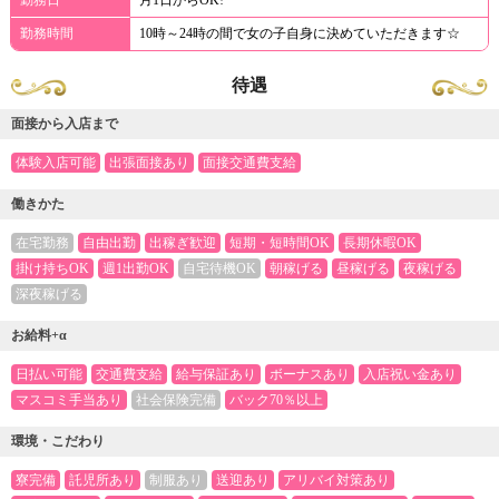
勤務日
月1日からOK!
勤務時間
10時～24時の間で女の子自身に決めていただきます☆
待遇
面接から入店まで
体験入店可能
出張面接あり
面接交通費支給
働きかた
在宅勤務
自由出勤
出稼ぎ歓迎
短期・短時間OK
長期休暇OK
掛け持ちOK
週1出勤OK
自宅待機OK
朝稼げる
昼稼げる
夜稼げる
深夜稼げる
お給料+α
日払い可能
交通費支給
給与保証あり
ボーナスあり
入店祝い金あり
マスコミ手当あり
社会保険完備
バック70％以上
環境・こだわり
寮完備
託児所あり
制服あり
送迎あり
アリバイ対策あり