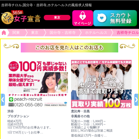
吉祥寺チロル,国分寺・吉祥寺,ホテルヘルスの風俗求人情報
スカウト
東京
無料登録
関東
東京
国分寺・吉祥寺
ホテルヘルス
吉祥寺チロル
渋谷
恵比寿・目黒
六
プロダクション
非風俗その他
チ
時間
時給4万円
写真15～20枚：5,000円～
★
日給10万円
動画12～15分：5,000円～
×
×
1日で50万円のお仕事あります。
※実績により報酬UP
ア
顔出しNGの場合は別途ご相談
人
1日で50万というお仕事あります。即日日払いもあります！
最低保証1万円～自撮り写真＆動画を高く買い取ります❣