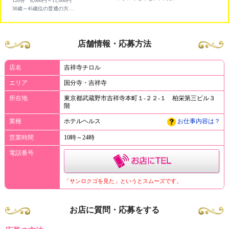
120分 8,000円～11,000円
30歳～45歳位の普通の方がパート感覚で働けます！
店舗情報・応募方法
店名
吉祥寺チロル
エリア
国分寺・吉祥寺
所在地
東京都武蔵野市吉祥寺本町１-２２-１ 柏栄第三ビル３
階
業種
ホテルヘルス
お仕事内容は？
営業時間
10時～24時
電話番号
「サンロクゴを見た」というとスムーズです。
お店に質問・応募をする