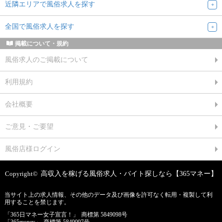
近隣エリアで風俗求人を探す
全国で風俗求人を探す
掲載について・規約
風俗求人のご掲載について
利用規約
会社概要
ご意見・ご要望
風俗店様ログイン
Copyright©
高収入を稼げる風俗求人・バイト探しなら【365マネー】
当サイト上の求人情報、その他のデータ及び画像を許可なく転用・複製して利
用することを禁じます。
「365日マネー女子宣言！」
商標第 5849098号