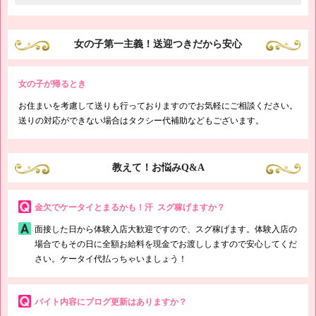
¥5,000…延長15分
ですしね。キラリナの隠れた人気スポットが実はトイレなんです。とくに
¥9,000…延長30分
５Ｆの女子トイレはメルヘンの世界のテーマにしていてパウダールームは
まるで鳥かごのよう。めちゃ可愛いからググって写真を見てほしいです♪
女の子第一主義！送迎つきだから安心
面接に来る時には、お化粧直しに立ち寄ってみてくださいね。
キャバクラやピンサロが多い街ではありますが、風俗の需要も多いで
す。当店が長年営業を続けられているのも日々新規のお客様・リピーター
女の子が帰るとき
のお客様の来店があり、常連のお客様が年々増えているおかげです。近く
の方には通いやすいですし、少し離れたところにお住まいの方にはバレに
お住まいを考慮して送りも行っておりますのでお気軽にご相談ください。
くくて働きやすいですよ。お気軽にお話だけでも聞きに来てください。
送りの対応ができない場合はタクシー代補助などもございます。
教えて！お悩みQ&A
金欠でケータイとまるかも！汗 スグ稼げますか？
面接した日から体験入店大歓迎ですので、スグ稼げます。体験入店の
場合でもその日に全額お給料を現金でお渡ししますので安心してくだ
さい。ケータイ代払っちゃいましょう！
バイト内容にブログ更新はありますか？