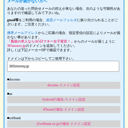
メールが届かない方へ
あなたの送った問合せメールの控えが来ない場合、次のような可能性があ
りますので確認してみて下さいね。
gmail等
をご利用の場合、
迷惑メールフォルダ
に振り分けられることがご
ざいます。ご注意ください。
携帯メールアドレス
からご応募の場合、指定受信の設定によりメールが届
かない事があります。
「風俗の求人なら365日マネー女子宣言！」
からのメールが届くように
365money.jp
のドメインを追加してください。
詳しくは下記メーカーHPで確認できます。
ドメインは下からコピーしてご使用下さい。
■docomo
docomo-ドメイン設定
■au
Androidの場合-ドメイン設定
iPhoneの場合-ドメイン設定
■softbank
@softbank.ne.jpの場合-ドメイン設定