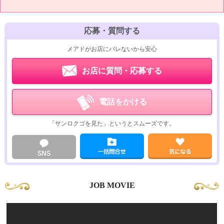
¥0…基本プレイ
税金の支払いなどに不安を抱えている方もどうぞお気軽にご相談くださ
★ディープキス
い。シンデレラグループは税理士、弁護士と常時契約しています。
★全身リップ
応募・質問する
★生フェラ
メアドがお店にバレないから安心
★玉舐め
★69
お店に質問・応募する
★口内射精
★素股
★パイズリ
電話をかける
★指入れ
★発射無制限
「サンロクゴを見た」というとスムーズです。
無料…パンティ(Tバック・フルバック)
無料…パンティ持ち帰り
無料…ストッキング(ベージュ・黒)
無料…ハイソックス(白・黒)
無料…ニーハイ(黒)
JOB MOVIE
無料…ルーズソックス
無料…手かせ
無料…アイマスク
無料…ピンクローター