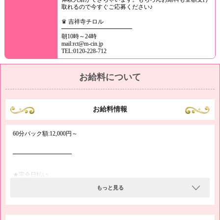
取れるので今すぐご応募ください♪
♛ 吉祥寺チロル
━━━━━━━━━━━━
朝10時～24時
mail:rct@m-cin.jp
TEL:0120-228-712
お給料について
お給料情報
60分バック額:12,000円～
━━━━━━━━━━
★完全日払い
もっと見る
毎回お仕事の最後に明細を記載した伝票と共に、全額を現金にてお支払い
いたします。積立金、罰金等の名目で引かれるお金はありません。