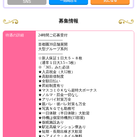
募集情報
待遇の詳細
24時間ご応募受付
--------------------
首都圏39店舗展開
大型グループ系列
--------------------
☆新人保証１日大５～８枚
（通常１日大3.5～5枚）
※「365」みた必須
★入店祝金（大12枚）
★高額前借制度
★全額日払い
★昇給制度有り
★マスコミＯＫなら超特大ボーナス
★ノルマ・罰金一切なし
★アリバイ対策万全
★親バレ・彼バレ対策も万全
★写真ＮＧでも勤務可
★一日体験（半日体験）大歓迎
★待機は個室待機所(15部屋)
★仮眠施設あり
★駅近高級マンション寮あり
★短期・長期出稼ぎ大歓迎
★ヘアメイク・ネイル無料