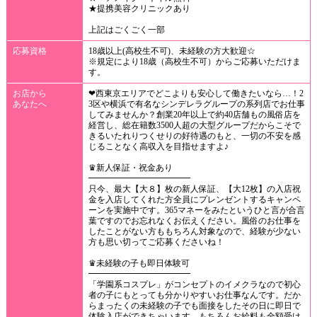
★提携美容クリニックあり
上記はごくごく一部
応募資格
18歳以上(高校生不可)、未経験の方大歓迎☆
※規定により18歳（高校生不可）からご応募いただけま
す。
お店から
❤西東京エリアでどこよりも安心して働きたいなら…！2
あなたへ
3区や横浜で有名なシンデレラグループの系列店でお仕事
してみませんか？創業20年以上で約40店舗もの風俗店を
経営し、総在籍数3500人超の大型グループだからこそで
きるいたれりつくせりの好待遇のもと、一切の不安を感
じることなく高収入を目指せますよ♪
♛新人保証・祝金あり
━━━━━━━━━━━━
只今、最大【大８】枚の新人保証、【大12枚】の入店祝
金を入店してくれた方全員にプレンゼントするキャンペ
ーンを実施中です。365マネーをみたというひと言が合言
葉ですのでお忘れなくお伝えください。風俗のお仕事を
したことがない方ももちろん対象なので、経験が少ない
方も思い切ってご応募くださいね！
♛未経験の子も即日体験可
━━━━━━━━━━━━
「学園系コスプレ」がコンセプトのイメクラなので初心
者の子にもとっても分かりやすいお仕事なんです。だか
らまったくの未経験の子でも面接をしたその日に即日で
体験入店ができちゃいます。もちろんお給料も全額受け