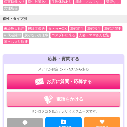
個室待機あり
衛生対策あり
生理休暇あり
罰金・ノルマなし
講習なし
女性店長
個性・タイプ別
未経験大歓迎
経験者優遇
タトゥーOK
20代前半
20代後半
30代活躍中
40代活躍中
脱がないお仕事
コスプレ出来る
人妻・ママさん歓迎
ぽっちゃり歓迎
応募・質問する
メアドがお店にバレないから安心
お店に質問・応募する
電話をかける
「サンロクゴを見た」というとスムーズです。