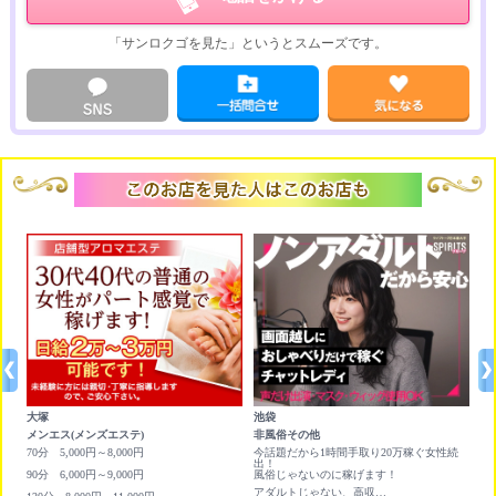
「サンロクゴを見た」というとスムーズです。
大塚
池袋
六
メンエス(メンズエステ)
非風俗その他
撮
70分 5,000円～8,000円
今話題だから1時間手取り20万稼ぐ女性続
平
出！
90分 6,000円～9,000円
風俗じゃないのに稼げます！
アダルトじゃない、高収入バイト！今なら10万円プレゼント！