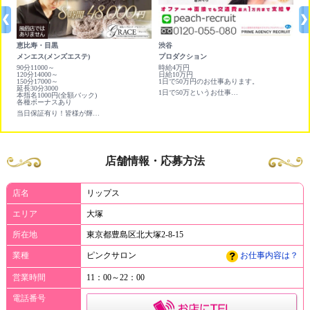
恵比寿・目黒
渋谷
池
メンエス(メンズエステ)
プロダクション
非
円ど
90分11000～
時給4万円
時給
120分14000～
日給10万円
150分17000～
1日で50万円のお仕事あります。
延長30分3000
1日で50万というお仕事あります。即日日払いもあります！
本指名1000円(全額バック)
各種ボーナスあり
当日保証有り！皆様が輝ける環境をご用意しております。
店舗情報・応募方法
店名
リップス
エリア
大塚
所在地
東京都豊島区北大塚2-8-15
業種
ピンクサロン
お仕事内容は？
営業時間
11：00～22：00
電話番号