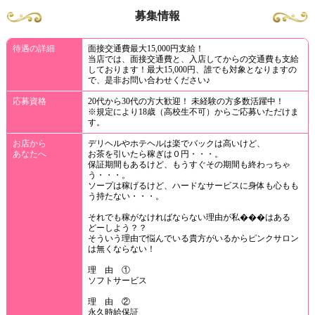
募集情報
待遇の詳細
面接交通費最大15,000円支給！
当店では、面接交通費と、入店してからの交通費も支給
しております！最大15,000円、誰でも対象となりますの
で、是非お問い合わせください♪
応募資格
20代から30代の方大歓迎！ 未経験の方多数活躍中！
※規定により18歳（高校生不可）からご応募いただけま
す。
お店から
デリヘルやホテヘルは楽でバックは高いけど、
あなたへ
お茶を引いたら稼ぎは０円・・・。
保証期間もあるけど、もうすぐその期間も終わっちゃ
う・・・。
ソープは稼げるけど、ハードなサービスに身体も心もも
う持たない・・・。
それでも稼がなければならない理由が私���はある
どーしよう？？
そういう理由で悩んでいる貴方がいるからピンクサロン
は無くならない！
理 由 ①
ソフトサービス
理 由 ②
永久時給保証