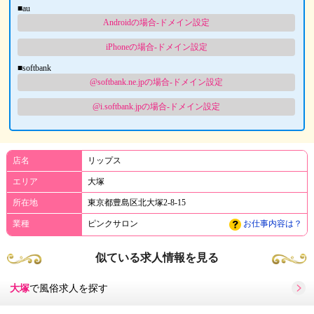
■au
Androidの場合-ドメイン設定
iPhoneの場合-ドメイン設定
■softbank
@softbank.ne.jpの場合-ドメイン設定
@i.softbank.jpの場合-ドメイン設定
店名
リップス
エリア
大塚
所在地
東京都豊島区北大塚2-8-15
業種
ピンクサロン
お仕事内容は？
似ている求人情報を見る
大塚
で風俗求人を探す