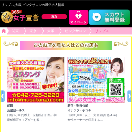
リップス,大塚,ピンクサロンの風俗求人情報
スカウト
東京
無料登録
関東
東京
大塚
ピンクサロン
リップス
町田
新宿・歌舞伎町
六
店舗型ヘルス
オナクラ・手コキ
チ
日給35,000円以上 全額当日日払い制
日給35,000円以上 完全全額日払い制
★
×
最低保証有！万が一お客様がつかなくても保証させて頂きます。
女性オーナーが経営する行列が出来る受付型のオナクラ店です！
ア
人
＋ド