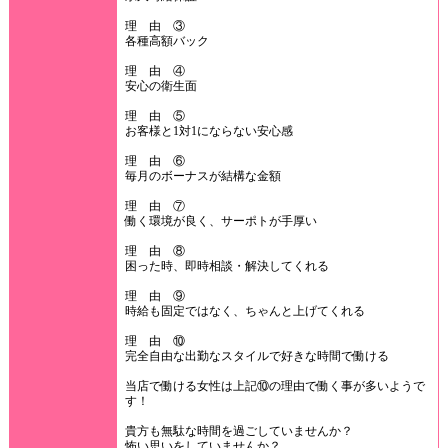
理 由 ③
各種高額バック
理 由 ④
安心の衛生面
理 由 ⑤
お客様と1対1にならない安心感
理 由 ⑥
毎月のボーナスが結構な金額
理 由 ⑦
働く環境が良く、サーポトが手厚い
理 由 ⑧
困った時、即時相談・解決してくれる
理 由 ⑨
時給も固定ではなく、ちゃんと上げてくれる
理 由 ⑩
完全自由な出勤なスタイルで好きな時間で働ける
当店で働ける女性は上記⑩の理由で働く事が多いようで
す！
貴方も無駄な時間を過ごしていませんか？
怖い思いをしていませんか？