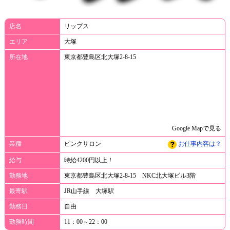
店名
リップス
エリア
大塚
所在地
東京都豊島区北大塚2-8-15
Google Mapで見る
業種
ピンクサロン
お仕事内容は？
給与
時給4200円以上！
勤務地
東京都豊島区北大塚2-8-15 NKC北大塚ビル3階
最寄駅
JR山手線 大塚駅
勤務日
自由
勤務時間
11：00～22：00