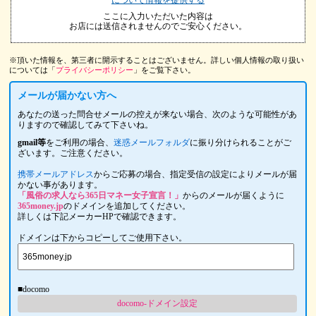
ここに入力いただいた内容は
お店には送信されませんのでご安心ください。
※頂いた情報を、第三者に開示することはございません。詳しい個人情報の取り扱い
については「
プライバシーポリシー
」をご覧下さい。
メールが届かない方へ
あなたの送った問合せメールの控えが来ない場合、次のような可能性があ
りますので確認してみて下さいね。
gmail等
をご利用の場合、
迷惑メールフォルダ
に振り分けられることがご
ざいます。ご注意ください。
携帯メールアドレス
からご応募の場合、指定受信の設定によりメールが届
かない事があります。
「風俗の求人なら365日マネー女子宣言！」
からのメールが届くように
365money.jp
のドメインを追加してください。
詳しくは下記メーカーHPで確認できます。
ドメインは下からコピーしてご使用下さい。
■docomo
docomo-ドメイン設定