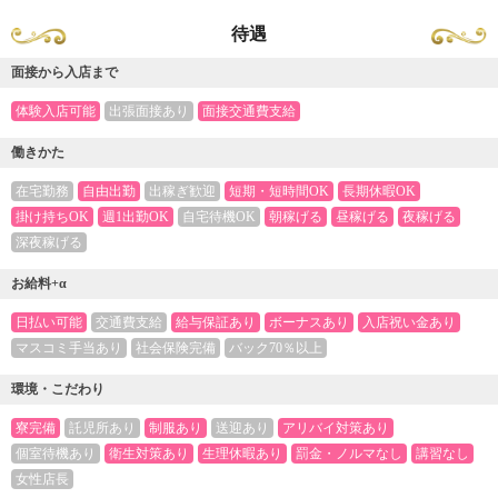
待遇
面接から入店まで
体験入店可能
出張面接あり
面接交通費支給
働きかた
在宅勤務
自由出勤
出稼ぎ歓迎
短期・短時間OK
長期休暇OK
掛け持ちOK
週1出勤OK
自宅待機OK
朝稼げる
昼稼げる
夜稼げる
深夜稼げる
お給料+α
日払い可能
交通費支給
給与保証あり
ボーナスあり
入店祝い金あり
マスコミ手当あり
社会保険完備
バック70％以上
環境・こだわり
寮完備
託児所あり
制服あり
送迎あり
アリバイ対策あり
個室待機あり
衛生対策あり
生理休暇あり
罰金・ノルマなし
講習なし
女性店長