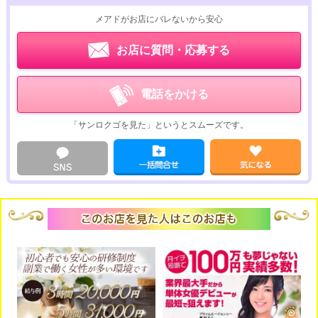
デリヘルでは稼げない・・・
メアドがお店にバレないから安心
もっと収入を安定させたい・・・
環境の良いお店で働きたい・・・
お店に質問・応募する
そんな働く女性を当店は応援し続けます！
電話をかける
さらに！
「サンロクゴを見た」というとスムーズです。
お友達紹介も受付中！
１人紹介するごとに金一封のボーナスありますよ♪
是非、ご応募くださいね！