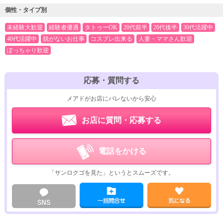
個性・タイプ別
未経験大歓迎
経験者優遇
タトゥーOK
20代前半
20代後半
30代活躍中
40代活躍中
脱がないお仕事
コスプレ出来る
人妻・ママさん歓迎
ぽっちゃり歓迎
応募・質問する
メアドがお店にバレないから安心
お店に質問・応募する
電話をかける
「サンロクゴを見た」というとスムーズです。