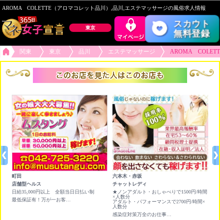
AROMA COLETTE（アロマコレット品川）,品川,エステマッサージの風俗求人情報
スカウト
東京
無料登録
関東
東京
品川
エステマッサージ
AROMA COLE
町田
六本木・赤坂
恵
店舗型ヘルス
チャットレディ
非
日給35,000円以上 全額当日日払い制
★ノンアダルト・おしゃべりで1500円/時間
写
×人数分
動
最低保証有！万が一お客様がつかなくても保証させて頂きます。
アダルト・パフォーマンスで2700円/時間×
※
人数分
顔
感染症対策万全のお仕事！賢く稼ぐならライブチャット！