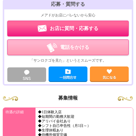
応募・質問する
メアドがお店にバレないから安心
お店に質問・応募する
電話をかける
「サンロクゴを見た」というとスムーズです。
募集情報
待遇の詳細
◆1日体験入店
◆短期間の勤務大歓迎
◆アリバイ会社あり
◆シフト自己申告性（月1日～）
◆生理休暇あり
◆待機所個室完備