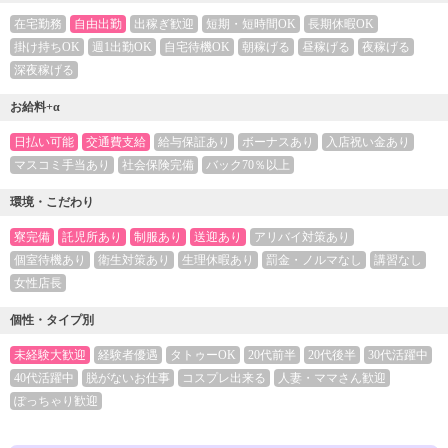
在宅勤務
自由出勤
出稼ぎ歓迎
短期・短時間OK
長期休暇OK
掛け持ちOK
週1出勤OK
自宅待機OK
朝稼げる
昼稼げる
夜稼げる
深夜稼げる
お給料+α
日払い可能
交通費支給
給与保証あり
ボーナスあり
入店祝い金あり
マスコミ手当あり
社会保険完備
バック70％以上
環境・こだわり
寮完備
託児所あり
制服あり
送迎あり
アリバイ対策あり
個室待機あり
衛生対策あり
生理休暇あり
罰金・ノルマなし
講習なし
女性店長
個性・タイプ別
未経験大歓迎
経験者優遇
タトゥーOK
20代前半
20代後半
30代活躍中
40代活躍中
脱がないお仕事
コスプレ出来る
人妻・ママさん歓迎
ぽっちゃり歓迎