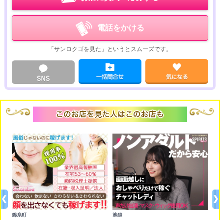
電話をかける
「サンロクゴを見た」というとスムーズです。
錦糸町
池袋
六