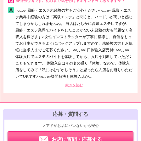
風俗初心者です。初心者で気を付けるポイントってありますか？
○o｡｡o○風俗・エステ未経験の方もご安心ください○o｡｡o○ 風俗・エス
テ業界未経験の方は「高級エステ」と聞くと、ハードルが高いと感じ
てしまうかもしれませんね。 当店はたしかに高級エステ店ですが、
風俗・エステ業界でバイトをしたことがない未経験の方も問題なく高
収入を稼げます♪ 女性インストラクターが丁寧に指導し、自信をもっ
てお仕事ができるようにバックアップしますので、未経験の方もお気
軽に当求人までご応募ください。 ○o｡｡o○1日体験入店受付中○o｡｡o○
体験入店でエステのバイトを体験してから、入店を判断していただく
こともできます。 体験入店はその名の通り「体験」なので、体験入
店をしてみて「私にはむずかしそう」と思ったら入店をお断りいただ
いてOKです♪ ○o｡｡o○疑問解決も体験入店が
…
続きを読む
応募・質問する
メアドがお店にバレないから安心
お店に質問・応募する