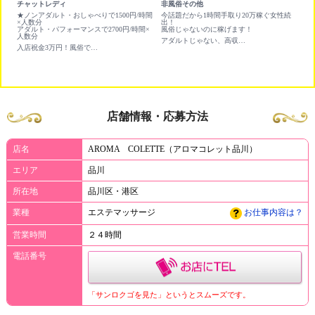
チャットレディ
非風俗その他
撮
★ノンアダルト・おしゃべりで1500円/時間
今話題だから1時間手取り20万稼ぐ女性続
平
×人数分
出！
アダルト・パフォーマンスで2700円/時間×
風俗じゃないのに稼げます！
人数分
アダルトじゃない、高収入バイト！今なら10万円プレゼント！
入店祝金3万円！風俗で働く前に❣顔出しNG可
店舗情報・応募方法
店名
AROMA COLETTE（アロマコレット品川）
エリア
品川
所在地
品川区・港区
業種
エステマッサージ
お仕事内容は？
営業時間
２４時間
電話番号
「サンロクゴを見た」というとスムーズです。