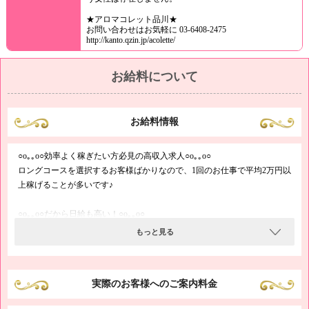
★アロマコレット品川★
お問い合わせはお気軽に 03-6408-2475
http://kanto.qzin.jp/acolette/
お給料について
お給料情報
○o｡｡o○効率よく稼ぎたい方必見の高収入求人○o｡｡o○
ロングコースを選択するお客様ばかりなので、1回のお仕事で平均2万円以
上稼げることが多いです♪
○o｡｡o○だから日給も高い！○o｡｡o○
1回のお仕事あたりのバックが高いため、日給5万円以上も夢ではありませ
もっと見る
ん♪
○o｡｡o○特典満載の豪華求人○o｡｡o○
実際のお客様へのご案内料金
入店祝金、保証給、ボーナスもあります。
通常のお給料以外にも稼げるチャンスをご用意し、夢の実現をサポートい