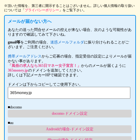
※頂いた情報を、第三者に開示することはございません。詳しい個人情報の取り扱い
については「
プライバシーポリシー
」をご覧下さい。
メールが届かない方へ
あなたの送った問合せメールの控えが来ない場合、次のような可能性があ
りますので確認してみて下さいね。
gmail等
をご利用の場合、
迷惑メールフォルダ
に振り分けられることがご
ざいます。ご注意ください。
携帯メールアドレス
からご応募の場合、指定受信の設定によりメールが届
かない事があります。
「風俗の求人なら365日マネー女子宣言！」
からのメールが届くように
365money.jp
のドメインを追加してください。
詳しくは下記メーカーHPで確認できます。
ドメインは下からコピーしてご使用下さい。
■docomo
docomo-ドメイン設定
■au
Androidの場合-ドメイン設定
iPhoneの場合-ドメイン設定