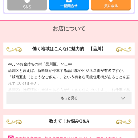
○o｡｡o○たくさんの優良会員様がご来店○o｡｡o○
高収入の条件である「集客力」もばっちりです♪
優良会員様の数は当グループで数万人以上！
業界平均以上の宣伝広告費をかけているので、毎日のようにたくさんのお
客様がご来店されています。
お店について
風俗やエステでバイトをしたことがない業界未経験の方も、他店でバイト
をしていたけど稼げなかったという方も、当店で夢を叶えませんか？
働く地域はこんなに魅力的 【品川】
○o｡｡o○お金持ちの街「品川区」○o｡｡o○
品川区と言えば、新幹線が停車する品川駅やビジネス街が有名ですが、
「城南五山（じょうなござん）」という有名な高級住宅街があることを忘
れてはいけません。
品川区には経済的に余裕のある方がたくさん住んでいますし、お仕事で品
川区に訪れるVIPも多いため、高級エステである当店も不況知らずです♪
もっと見る
教えて！お悩みQ&A