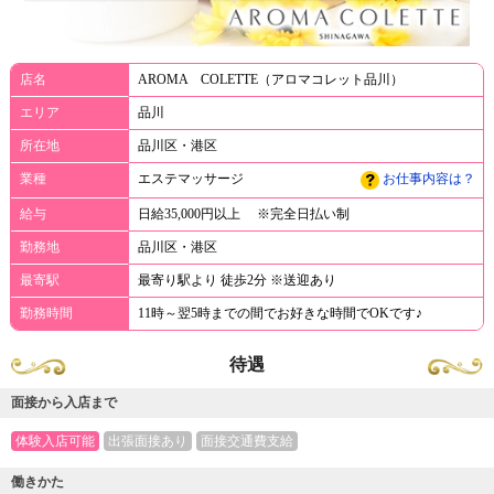
店名
AROMA COLETTE（アロマコレット品川）
エリア
品川
所在地
品川区・港区
業種
エステマッサージ
お仕事内容は？
給与
日給35,000円以上 ※完全日払い制
勤務地
品川区・港区
最寄駅
最寄り駅より 徒歩2分 ※送迎あり
勤務時間
11時～翌5時までの間でお好きな時間でOKです♪
待遇
面接から入店まで
体験入店可能
出張面接あり
面接交通費支給
働きかた