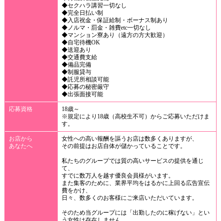
◆セクハラ講習一切なし
◆完全日払い制
◆入店祝金・保証給制・ボーナス制あり
◆ノルマ・罰金・雑費etc一切なし
◆マンション寮あり（遠方の方大歓迎）
◆自宅待機OK
◆送迎あり
◆交通費支給
◆備品完備
◆制服貸与
◆託児所相談可能
◆応募の秘密厳守
◆出張面接可能
応募資格
18歳～
※規定により18歳（高校生不可）からご応募いただけま
す。
お店から
女性への高い報酬を謳うお店は数多くありますが、
あなたへ
その前提はお店自体が儲かっていることです。
私たちのグループでは質の高いサービスの提供を通じ
て、
すでに数万人を越す優良会員様がいます。
また集客のために、業界平均をはるかに上回る広告宣伝
費をかけ、
日々、数多くのお客様にご来店いただいています。
そのため当グループには「出勤したのに稼げない」とい
う女性は存在しません。