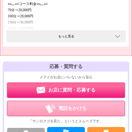
たします！
○o｡｡o○コース料金○o｡｡o○
70分⇒20,000円
100分⇒28,000円
130分⇒36,000円
160分⇒44,000円
190分⇒52,000円
もっと見る
延長30分⇒15,000円
本指名⇒3,000円
ネット指名⇒2,000円
○o｡｡o○ヘルスサービスのない高級マッサージ求人○o｡｡o○
応募・質問する
料金からもわかるように、当店は激安風俗店ではありません。
メアドがお店にバレないから安心
会話やリラクゼーションでくつろいでいただくことを目的とした高級エス
テマッサージのお店です。
お店に質問・応募する
ヘルスサービスは一切ありませんが、高級店なのでセラピストさんへのバ
ックも高く、高収入も簡単に実現します♪
電話をかける
○o｡｡o○芸能人・著名人のお客様も多数○o｡｡o○
大手芸能事務所、財界、スポーツ業界などにもパイプを持っているので、
「サンロクゴを見た」というとスムーズです。
有名芸能人や著名人のお客様もご利用になります。