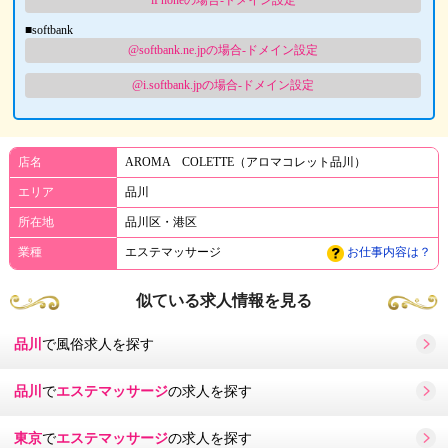
■softbank
@softbank.ne.jpの場合-ドメイン設定
@i.softbank.jpの場合-ドメイン設定
店名
AROMA COLETTE（アロマコレット品川）
エリア
品川
所在地
品川区・港区
業種
エステマッサージ
お仕事内容は？
似ている求人情報を見る
品川
で風俗求人を探す
品川
で
エステマッサージ
の求人を探す
東京
で
エステマッサージ
の求人を探す