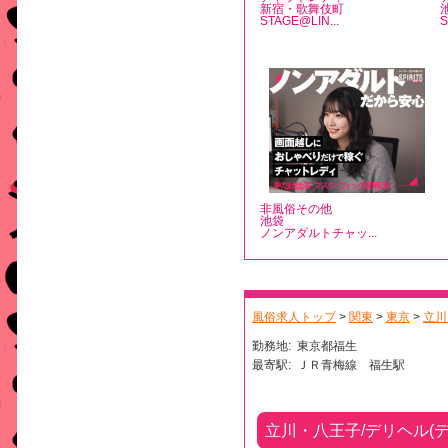
新宿・歌舞伎町
STAGE@LIN...
非風俗その他
池袋
ノンアダルトチャッ...
風俗求人トップ
>
関東
>
東京
>
立川
勤務地:
東京都福生
最寄駅:
ＪＲ青梅線 福生駅
立川・八王子/デリヘル(