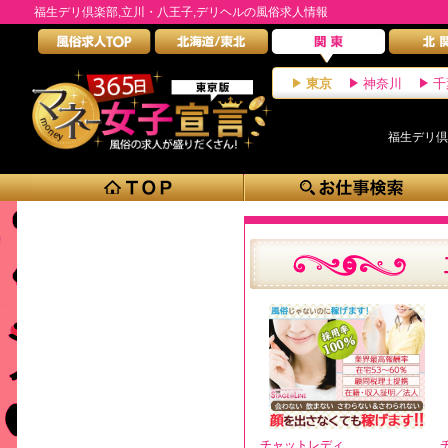
福生デリ倶楽部,立川・八王子,デリヘルの風俗求人情報
東京
神奈川
千
福生デリ倶
チャットレディ