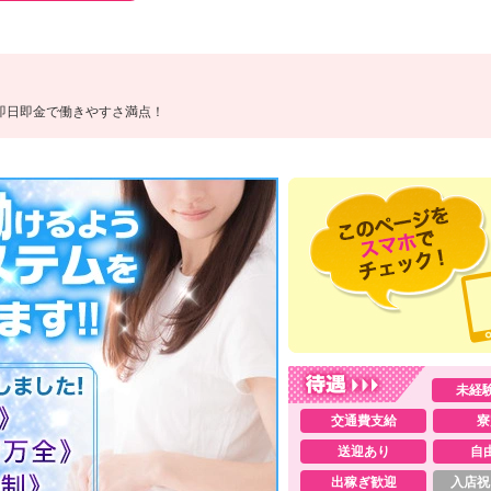
即日即金で働きやすさ満点！
未経
交通費支給
寮
送迎あり
自
出稼ぎ歓迎
入店祝