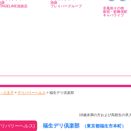
池袋
池袋
STAGELINE池袋店
フレイバーグループ
非風俗その他
新宿・歌舞伎町
キャバライブ
・八王子
>
デリバリーヘルス
> 福生デリ倶楽部
18歳未満の方および高校生の求
福生デリ倶楽部
デリバリーヘルス)
（東京都福生市本町）