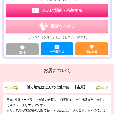
・12:00~22:30
50分17,000円
お店に質問・応募する
60分19,000円
75分23,000円
90分27,000円
電話をかける
・22:30~24:00
「サンロクゴを見た」というとスムーズです。
50分16,000円
60分18,000円
75分22,000円
90分26,000円
当店はいつも最高の宣伝広告をしておりますので、アルバイトを始めてい
ただいた場合、ヒマな時間は一切ございません！
お店について
「ソープの求人って、お客さんいないと稼げないでしょ？」と不安な方
も、まずは一度体験入店をお試しください（＾＾）
驚くほどの高収入を、楽しく実現してくださいねヾ(*´∀｀*)ﾉ
働く地域はこんなに魅力的 【吉原】
日本で1番ソープランドが多い吉原は、短期間でしっかり稼ぎたい女性に
は要チェックなエリアです♪
また、風俗が未経験の女性でもOKなお店がたくさんございますので、こ