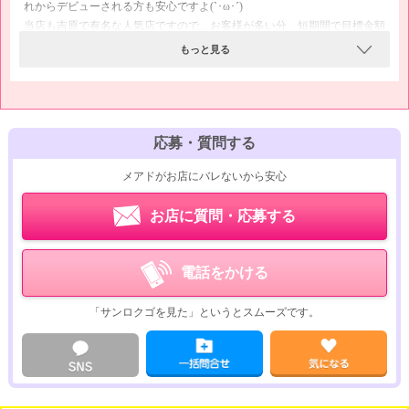
れからデビューされる方も安心ですよ(`･ω･´)
当店も吉原で有名な人気店ですので、お客様が多い分、短期間で目標金額
を稼いでいただけますヽ(*´∀｀)ノ
もっと見る
ご希望の方にはウイークリーマンションもご案内いたしますので、吉原で
稼いでみたい方からのご連絡をお待ちしております<(_ _)>
応募・質問する
メアドがお店にバレないから安心
お店に質問・応募する
電話をかける
「サンロクゴを見た」というとスムーズです。