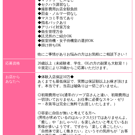
◆マットサービスなし
◆セクハラ講習なし
◆撮影費用お店全額負担
◆罰金・ノルマ一切なし
◆マスコミ手当てあり
◆指名バックあり
◆アリバイ対策万全
◆衛生管理万全
◆託児所のご紹介OK
◆個室待機・女子待機室の選択OK
◆掛け持ちOK
他にご事情がありお悩みの方はお気軽にご相談下さい！
応募資格
20歳以上（未経験者、学生、OLの方の副業も大歓迎！）
※規定により20歳からご応募いただけます。
お店から
◆体験入店保証10万◆
あなたへ
あくまでも最低保証で、実際は保証額以上お稼ぎ頂けま
す。本当です。当店は嘘偽りは一切ございません。
◎初期費用ゼロ(通常のソープ店さんと違い、初期費用は
一切頂いておりません。お仕事に必要なスキン・ゼリ
ー・衣装等は完全に無料でお渡しいたします。）
◎容姿に自信が無いと考えてる方へ
(男性が求めているのはルックスだけではありませんよ。
「癒し」や「おしゃべり」を楽しみたいと考えているお
客様が多いようです。ですから「楽しく過ごしたい」
「自然体で楽しく働きたい」というその気持ちが「お客