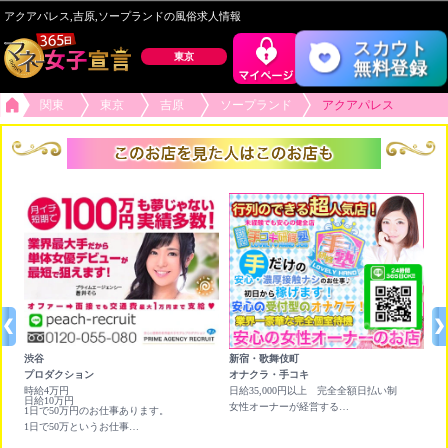
アクアパレス,吉原,ソープランドの風俗求人情報
スカウト
東京
無料登録
関東
東京
吉原
ソープランド
アクアパレス
渋谷
新宿・歌舞伎町
六
プロダクション
オナクラ・手コキ
チ
時給4万円
日給35,000円以上 完全全額日払い制
★
日給10万円
×
女性オーナーが経営する行列が出来る受付型のオナクラ店です！
1日で50万円のお仕事あります。
ア
人
1日で50万というお仕事あります。即日日払いもあります！