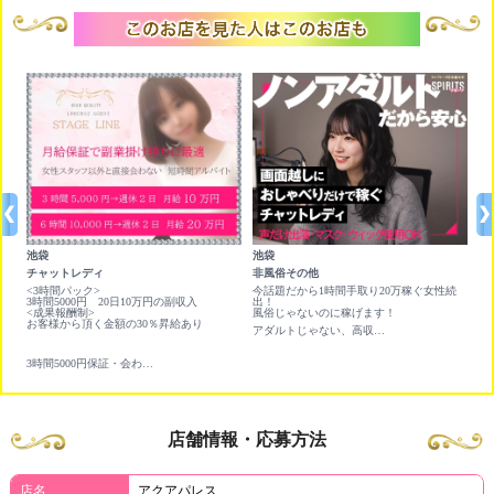
池袋
池袋
池
チャットレディ
非風俗その他
非
円ど
<3時間パック>
今話題だから1時間手取り20万稼ぐ女性続
時給
3時間5000円 20日10万円の副収入
出！
<成果報酬制>
風俗じゃないのに稼げます！
お客様から頂く金額の30％昇給あり
アダルトじゃない、高収入バイト！今なら10万円プレゼント！
3時間5000円保証・会わない・触られない副業にオススメのバイト
店舗情報・応募方法
店名
アクアパレス