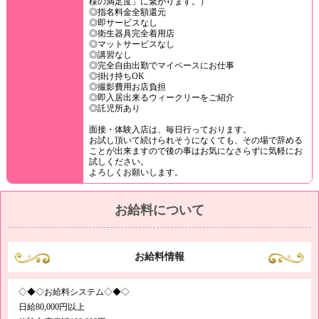
様の満足度」に繋がります。）
◎指名料金全額還元
◎即サービスなし
◎衛生器具完全着用店
◎マットサービスなし
◎講習なし
◎完全自由出勤でマイペースにお仕事
◎掛け持ちOK
◎撮影費用お店負担
◎即入居出来るウィークリーをご紹介
◎託児所あり
面接・体験入店は、毎日行っております。
お試し頂いて続けられそうになくても、その場で辞める
ことが出来ますので後の事はお気になさらずに気軽にお
試しください。
よろしくお願いします。
お給料について
お給料情報
◇◆◇お給料システム◇◆◇
日給80,000円以上