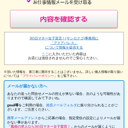
365日マネー女子宣言！(サンロクゴ)事務局に
「アクアパレス」
について情報を提供する
ここに入力いただいた内容は
お店には送信されませんのでご安心ください。
※頂いた情報を、第三者に開示することはございません。詳しい個人情報の取り扱い
については「
プライバシーポリシー
」をご覧下さい。
メールが届かない方へ
あなたの送った問合せメールの控えが来ない場合、次のような可能性があ
りますので確認してみて下さいね。
gmail等
をご利用の場合、
迷惑メールフォルダ
に振り分けられることがご
ざいます。ご注意ください。
携帯メールアドレス
からご応募の場合、指定受信の設定によりメールが届
かない事があります。
「風俗の求人なら365日マネー女子宣言！」
からのメールが届くように