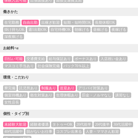
体験入店可能
出張面接あり
面接交通費支給
働きかた
在宅勤務
自由出勤
出稼ぎ歓迎
短期・短時間OK
長期休暇OK
掛け持ちOK
週1出勤OK
自宅待機OK
朝稼げる
昼稼げる
夜稼げる
深夜稼げる
お給料+α
日払い可能
交通費支給
給与保証あり
ボーナスあり
入店祝い金あり
マスコミ手当あり
社会保険完備
バック70％以上
環境・こだわり
寮完備
託児所あり
制服あり
送迎あり
アリバイ対策あり
個室待機あり
衛生対策あり
生理休暇あり
罰金・ノルマなし
講習なし
女性店長
個性・タイプ別
未経験大歓迎
経験者優遇
タトゥーOK
20代前半
20代後半
30代活躍中
40代活躍中
脱がないお仕事
コスプレ出来る
人妻・ママさん歓迎