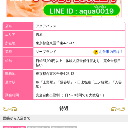
店名
アクアパレス
エリア
吉原
所在地
東京都台東区千束4-23-12
業種
ソープランド
お仕事内容は？
給与
日給35,000円以上 体験入店最低保証あり、完全全額日
払い
勤務地
東京都台東区千束4-23-12
最寄駅
JR「上野駅」「鶯谷駅」・日比谷線「三ノ輪駅」「入谷
駅」
勤務時間
完全自由出勤制（1日2～3時間でも大歓迎！）
待遇
面接から入店まで