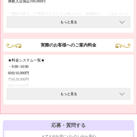
体験入店保証100,000円
「風俗の求人って高収入なところが多いけど、未経験だし、いきなりバイ
トを始めるのは不安…」
もっと見る
そんな方でも、アクアパレスなら安心です！
当店には体験入店保証として10万円をご用意しておりますので、お試しバ
イトでも確実に稼いでいただけるんです(^-^)/
実際のお客様へのご案内料金
なお、実際は保証額以上稼げますし、1ヶ月10日出勤で1○○万円も目指せ
ますので、ほかの風俗店以上に楽しくお仕事ができます(^з^)-☆
お店選びにお悩みでしたら、いつでも当店にご相談ください♪
★料金システム一覧★
・9:00~10:00
60分16,000円
75分20,000円
90分24,000円
もっと見る
・10:00~12:00
50分16,000円
60分18,000円
75分22,000円
90分26,000円
応募・質問する
メアドがお店にバレないから安心