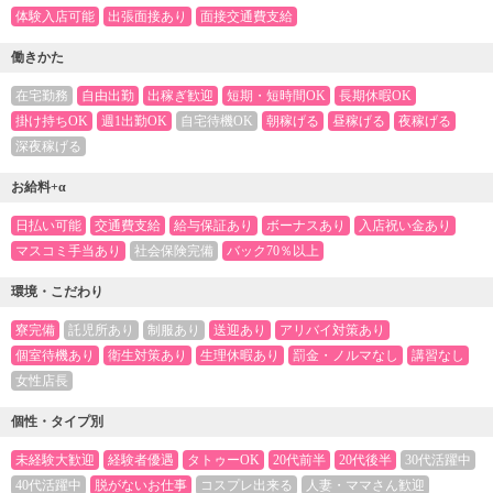
体験入店可能
出張面接あり
面接交通費支給
働きかた
在宅勤務
自由出勤
出稼ぎ歓迎
短期・短時間OK
長期休暇OK
掛け持ちOK
週1出勤OK
自宅待機OK
朝稼げる
昼稼げる
夜稼げる
深夜稼げる
お給料+α
日払い可能
交通費支給
給与保証あり
ボーナスあり
入店祝い金あり
マスコミ手当あり
社会保険完備
バック70％以上
環境・こだわり
寮完備
託児所あり
制服あり
送迎あり
アリバイ対策あり
個室待機あり
衛生対策あり
生理休暇あり
罰金・ノルマなし
講習なし
女性店長
個性・タイプ別
未経験大歓迎
経験者優遇
タトゥーOK
20代前半
20代後半
30代活躍中
40代活躍中
脱がないお仕事
コスプレ出来る
人妻・ママさん歓迎