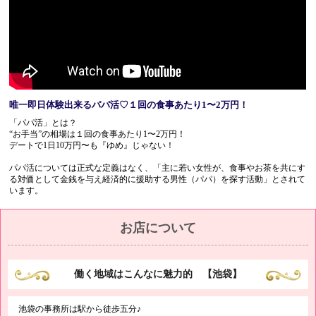
他の遊び方がご希望のお客様はご相談ください。
また、上記３つを組合せしても大丈夫です。
決められた時間でチョイスすることができます。
女の子は連れて歩いても他の男性が振り向くような女の子ばかりです。
安っぽい格好はしてません。かと行って分不相応な格好もしていません。
●ご注意：当店は風俗ではありません。
唯一即日体験出来るパパ活♡１回の食事あたり1〜2万円！
女性に乱暴、公序良俗に反する行為を行った場合は退店頂きます。
「パパ活」とは？
“お手当”の相場は１回の食事あたり1〜2万円！
●18歳未満のご入場はお断り致します。
デートで1日10万円〜も『ゆめ』じゃない！
パパ活については正式な定義はなく、「主に若い女性が、食事やお茶を共にす
る対価として金銭を与え経済的に援助する男性（パパ）を探す活動」とされて
います。
お店について
働く地域はこんなに魅力的 【池袋】
池袋の事務所は駅から徒歩五分♪