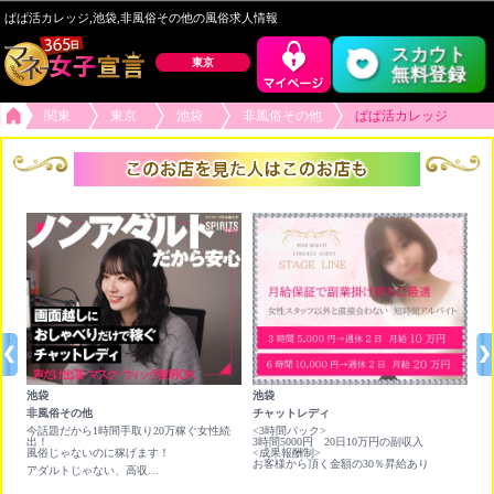
ぱぱ活カレッジ,池袋,非風俗その他の風俗求人情報
スカウト
東京
無料登録
関東
東京
池袋
非風俗その他
ぱぱ活カレッジ
池袋
池袋
池
非風俗その他
チャットレディ
非
時間
今話題だから1時間手取り20万稼ぐ女性続
<3時間パック>
時給
出！
3時間5000円 20日10万円の副収入
×
風俗じゃないのに稼げます！
<成果報酬制>
お客様から頂く金額の30％昇給あり
アダルトじゃない、高収入バイト！今なら10万円プレゼント！