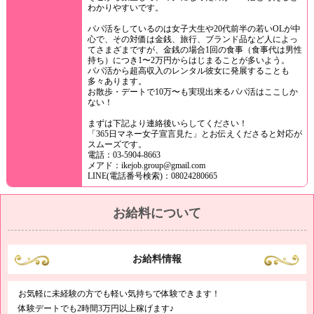
わかりやすいです。
パパ活をしているのは女子大生や20代前半の若いOLが中
心で、その対価は金銭、旅行、ブランド品など人によっ
てさまざまですが、金銭の場合1回の食事（食事代は男性
持ち）につき1〜2万円からはじまることが多いよう。
パパ活から超高収入のレンタル彼女に発展することも
多々あります。
お散歩・デートで10万〜も実現出来るパパ活はここしか
ない！
まずは下記より連絡後いらしてください！
「365日マネー女子宣言見た」とお伝えくださると対応が
スムーズです。
電話：03-5904-8663
メアド：ikejob.group@gmail.com
LINE(電話番号検索)：08024280665
お給料について
お給料情報
お気軽に未経験の方でも軽い気持ちで体験できます！
体験デートでも2時間3万円以上稼げます♪