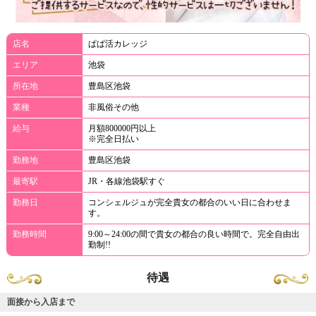
店名
ぱぱ活カレッジ
エリア
池袋
所在地
豊島区池袋
業種
非風俗その他
給与
月額800000円以上
※完全日払い
勤務地
豊島区池袋
最寄駅
JR・各線池袋駅すぐ
勤務日
コンシェルジュが完全貴女の都合のいい日に合わせま
す。
勤務時間
9:00～24:00の間で貴女の都合の良い時間で。完全自由出
勤制!!
待遇
面接から入店まで