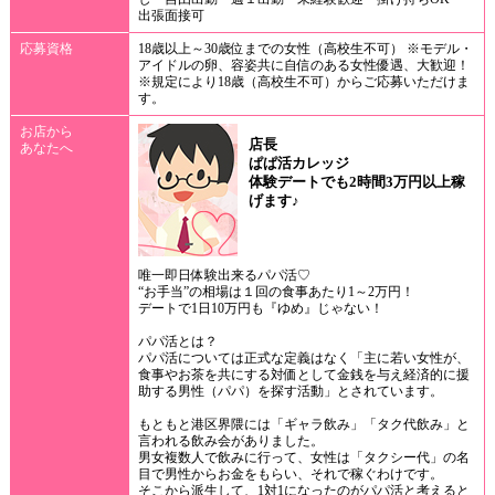
出張面接可
応募資格
18歳以上～30歳位までの女性（高校生不可） ※モデル・
アイドルの卵、容姿共に自信のある女性優遇、大歓迎！
※規定により18歳（高校生不可）からご応募いただけま
す。
お店から
店長
あなたへ
ぱぱ活カレッジ
体験デートでも2時間3万円以上稼
げます♪
唯一即日体験出来るパパ活♡
“お手当”の相場は１回の食事あたり1～2万円！
デートで1日10万円も『ゆめ』じゃない！
パパ活とは？
パパ活については正式な定義はなく「主に若い女性が、
食事やお茶を共にする対価として金銭を与え経済的に援
助する男性（パパ）を探す活動」とされています。
もともと港区界隈には「ギャラ飲み」「タク代飲み」と
言われる飲み会がありました。
男女複数人で飲みに行って、女性は「タクシー代」の名
目で男性からお金をもらい、それで稼ぐわけです。
そこから派生して、1対1になったのがパパ活と考えると