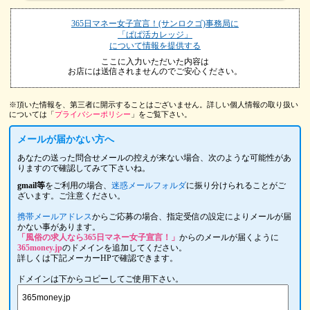
365日マネー女子宣言！(サンロクゴ)事務局に
「ぱぱ活カレッジ」
について情報を提供する
ここに入力いただいた内容は
お店には送信されませんのでご安心ください。
※頂いた情報を、第三者に開示することはございません。詳しい個人情報の取り扱い
については「
プライバシーポリシー
」をご覧下さい。
メールが届かない方へ
あなたの送った問合せメールの控えが来ない場合、次のような可能性があ
りますので確認してみて下さいね。
gmail等
をご利用の場合、
迷惑メールフォルダ
に振り分けられることがご
ざいます。ご注意ください。
携帯メールアドレス
からご応募の場合、指定受信の設定によりメールが届
かない事があります。
「風俗の求人なら365日マネー女子宣言！」
からのメールが届くように
365money.jp
のドメインを追加してください。
詳しくは下記メーカーHPで確認できます。
ドメインは下からコピーしてご使用下さい。