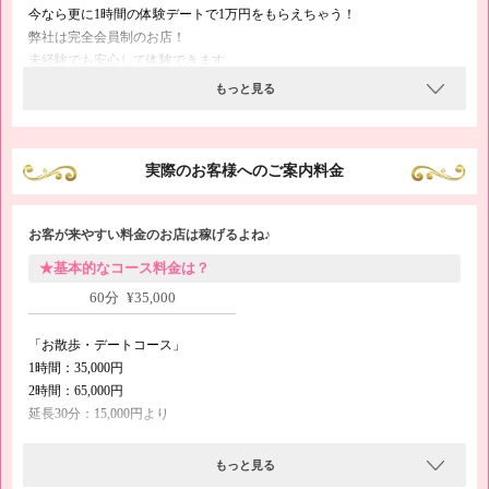
今なら更に1時間の体験デートで1万円をもらえちゃう！
弊社は完全会員制のお店！
未経験でも安心して体験できます。
今すぐ、お金が必要な子も悩み解決！
もっと見る
その日のうちに全額お給料をもらえます！
VIPなお客様ばかりだから、短時間でも予想以上の高額手取りになりま
す！
実際のお客様へのご案内料金
お客が来やすい料金のお店は稼げるよね♪
★基本的なコース料金は？
60分 ¥35,000
「お散歩・デートコース」
1時間：35,000円
2時間：65,000円
延長30分：15,000円より
「お散歩やデート+一緒にお買い物コース」
もっと見る
1時間：50,000円