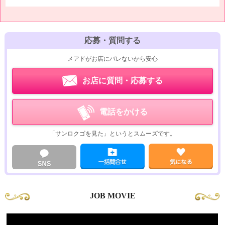
2時間：80,000円
延長30分：20,000円より
【映画鑑賞】
応募・質問する
可愛い女の子とデート気分で映画を付き合ってもらいたい
メアドがお店にバレないから安心
※実費はお客様負担でお願いします。
お店に質問・応募する
【お買い物】
貴方のショッピングにお付き合いします。
貴方専属のスタイリストだと思って、楽しくお買い物。
電話をかける
お気に入りの女の子にちょっとした物をプレゼントしてもOKです。
「サンロクゴを見た」というとスムーズです。
※常識の範囲以内で女の子が負担にならない程度でお願いします。
又はその時の空気次第・・。
【お茶やお食事】
ひとりで食事が寂しいときは、お気軽にご利用ください。
※実費はお客様負担でお願いします。
JOB MOVIE
【映画鑑賞】【お買い物】【お茶やお食事】が
お散歩やデートコースのメインとなります。