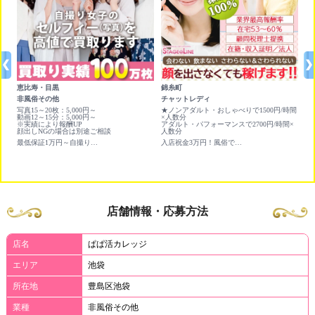
恵比寿・目黒
錦糸町
新
非風俗その他
チャットレディ
チ
写真15～20枚：5,000円～
★ノンアダルト・おしゃべりで1500円/時間
1
動画12～15分：5,000円～
×人数分
★
※実績により報酬UP
アダルト・パフォーマンスで2700円/時間×
人
顔出しNGの場合は別途ご相談
人数分
★
最低保証1万円～自撮り写真＆動画を高く買い取ります❣
入店祝金3万円！風俗で働く前に❣顔出しNG可
店舗情報・応募方法
店名
ぱぱ活カレッジ
エリア
池袋
所在地
豊島区池袋
業種
非風俗その他