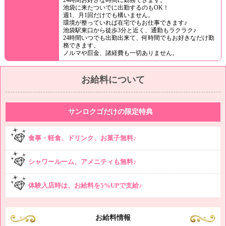
24時間お好きな時間に勤務できます。
池袋に来たついでに出勤するのもOK！
週1、月1回だけでも構いません。
環境が整っていれば在宅でもお仕事できます♪
池袋駅東口から徒歩3分と近く、通勤もラクラク♪
24時間いつでも出勤出来て、何時間でもお好きなだけ勤
務できます。
ノルマや罰金、諸経費も一切ありません。
お給料について
サンロクゴだけの限定特典
食事・軽食、ドリンク、お菓子無料♪
シャワールーム、アメニティも無料♪
体験入店時は、お給料を5%UPで支給♪
お給料情報