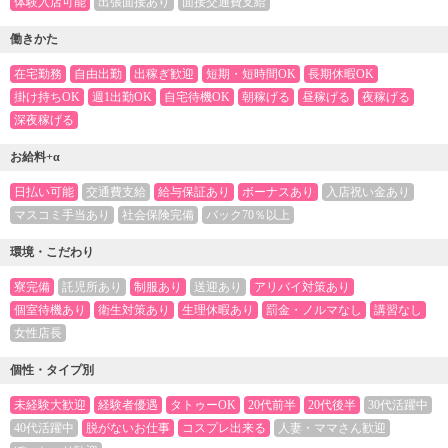
体験入店可能
出張面接あり
面接交通費支給
働きかた
在宅勤務
自由出勤
出稼ぎ歓迎
短期・短時間OK
長期休暇OK
掛け持ちOK
週1出勤OK
自宅待機OK
朝稼げる
昼稼げる
夜稼げる
深夜稼げる
お給料+α
日払い可能
交通費支給
給与保証あり
ボーナスあり
入店祝い金あり
マスコミ手当あり
社会保険完備
バック70％以上
環境・こだわり
寮完備
託児所あり
制服あり
送迎あり
アリバイ対策あり
個室待機あり
衛生対策あり
生理休暇あり
罰金・ノルマなし
講習なし
女性店長
個性・タイプ別
未経験大歓迎
経験者優遇
タトゥーOK
20代前半
20代後半
30代活躍中
40代活躍中
脱がないお仕事
コスプレ出来る
人妻・ママさん歓迎