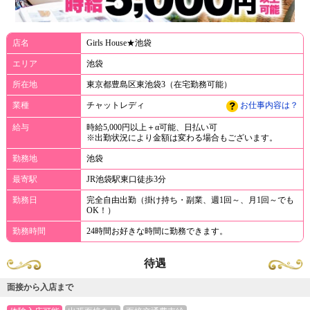
店名
Girls House★池袋
エリア
池袋
所在地
東京都豊島区東池袋3（在宅勤務可能）
業種
チャットレディ
お仕事内容は？
給与
時給5,000円以上＋α可能、日払い可
※出勤状況により金額は変わる場合もございます。
勤務地
池袋
最寄駅
JR池袋駅東口徒歩3分
勤務日
完全自由出勤（掛け持ち・副業、週1回～、月1回～でも
OK！）
勤務時間
24時間お好きな時間に勤務できます。
待遇
面接から入店まで