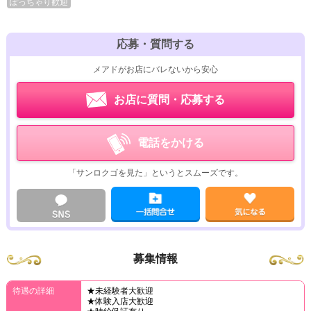
ぽっちゃり歓迎
応募・質問する
メアドがお店にバレないから安心
お店に質問・応募する
電話をかける
「サンロクゴを見た」というとスムーズです。
募集情報
待遇の詳細
★未経験者大歓迎
★体験入店大歓迎