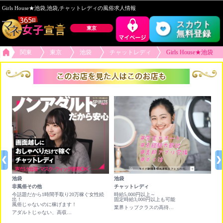
Girls House★池袋,池袋,チャットレディの風俗求人情報
スカウト
東京
無料登録
関東
東京
池袋
チャットレディ
Girls House★池袋
池袋
池袋
池
非風俗その他
チャットレディ
非
時間
今話題だから1時間手取り20万稼ぐ女性続
時給5,000円以上～
時給
出！
固定時給3,000円以上も可能
×
風俗じゃないのに稼げます！
業界トップクラスの高待遇をお約束！時給5,000円以上～♪
アダルトじゃない、高収入バイト！今なら10万円プレゼント！