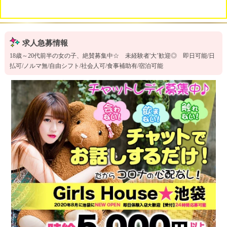
求人急募情報
18歳～20代前半の女の子、絶賛募集中☆ 未経験者'大’歓迎◎ 即日可能/日
払可/ノルマ無/自由シフト/社会人可/食事補助有/宿泊可能