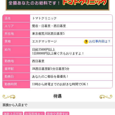
店名
トマトクリニック
エリア
鶯谷・日暮里・西日暮里
所在地
東京都荒川区西日暮里5
業種
エステマッサージ
お仕事内容は？
給与
日給35000円以上
1日80000円以上稼ぐ方もおりますよ！
勤務地
西日暮里
最寄駅
JR西日暮里駅1分日暮里5分
勤務日
あなたのご都合を最優先！
勤務時間
11時から終電までのお好きな時間でOK！
待遇
面接から入店まで
体験入店可能
出張面接あり
面接交通費支給