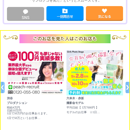
「サンロクゴを見た」というとスムーズです。
渋谷
六本木・赤坂
池
プロダクション
撮影会モデル
チ
円ど
時給4万円
平均日給【 3万7000円 】
<
日給10万円
3
モデルのお仕事 ☆1日平均 ￥3,7000円 Wワークに最適です☆
1日で50万円のお仕事あります。
<
お
1日で50万というお仕事あります。即日日払いもあります！