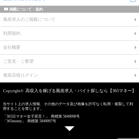
掲載について・規約
風俗求人のご掲載について
利用規約
会社概要
ご意見・ご要望
風俗店様ログイン
Copyright©
高収入を稼げる風俗求人・バイト探しなら【365マネー】
当サイト上の求人情報、その他のデータ及び画像を許可なく転用・複製して利
用することを禁じます。
「365日マネー女子宣言！」
商標第 5849098号
「365money」
商標第 5849097号