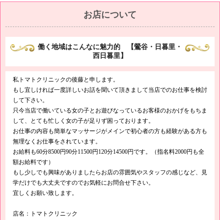
お店について
働く地域はこんなに魅力的 【鶯谷・日暮里・
西日暮里】
私トマトクリニックの後藤と申します。
もし宜しければ一度詳しいお話を聞いて頂きまして当店でのお仕事を検討
して下さい。
只今当店で働いている女の子とお遊びなっているお客様のおかげをもちま
して、とても忙しく女の子が足りず困っております。
お仕事の内容も簡単なマッサージがメインで初心者の方も経験がある方も
無理なくお仕事をされています。
お給料も60分8500円90分11500円120分14500円です。（指名料2000円も全
額お給料です）
もし少しでも興味がありましたらお店の雰囲気やスタッフの感じなど、見
学だけでも大丈夫ですのでお気軽にお問合せ下さい。
宜しくお願い致します。
店名：トマトクリニック