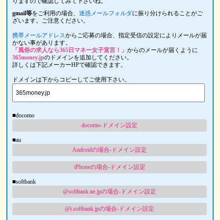
りますので確認してみて下さいね。
gmail等
をご利用の場合、
迷惑メールフォルダ
に振り分けられることがご
ざいます。ご注意ください。
携帯メールアドレス
からご応募の場合、指定受信の設定によりメールが届
かない事があります。
「風俗の求人なら365日マネー女子宣言！」
からのメールが届くように
365money.jp
のドメインを追加してください。
詳しくは下記メーカーHPで確認できます。
ドメインは下からコピーしてご使用下さい。
■docomo
docomo-ドメイン設定
■au
Androidの場合-ドメイン設定
iPhoneの場合-ドメイン設定
■softbank
@softbank.ne.jpの場合-ドメイン設定
@i.softbank.jpの場合-ドメイン設定