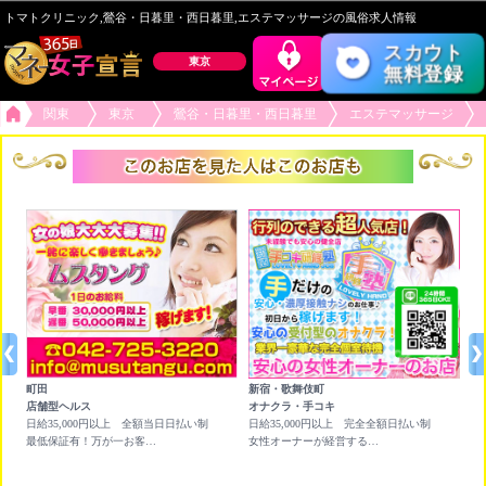
トマトクリニック,鶯谷・日暮里・西日暮里,エステマッサージの風俗求人情報
スカウト
東京
無料登録
関東
東京
鶯谷・日暮里・西日暮里
エステマッサージ
町田
新宿・歌舞伎町
六
店舗型ヘルス
オナクラ・手コキ
チ
日給35,000円以上 全額当日日払い制
日給35,000円以上 完全全額日払い制
★
×
最低保証有！万が一お客様がつかなくても保証させて頂きます。
女性オーナーが経営する行列が出来る受付型のオナクラ店です！
ア
人
＋ド