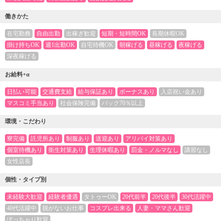
働きかた
在宅勤務
自由出勤
出稼ぎ歓迎
短期・短時間OK
長期休暇OK
掛け持ちOK
週1出勤OK
自宅待機OK
朝稼げる
昼稼げる
夜稼げる
深夜稼げる
お給料+α
日払い可能
交通費支給
給与保証あり
ボーナスあり
入店祝い金あり
マスコミ手当あり
社会保険完備
バック70％以上
環境・こだわり
寮完備
託児所あり
制服あり
送迎あり
アリバイ対策あり
個室待機あり
衛生対策あり
生理休暇あり
罰金・ノルマなし
講習なし
女性店長
個性・タイプ別
未経験大歓迎
経験者優遇
タトゥーOK
20代前半
20代後半
30代活躍中
40代活躍中
脱がないお仕事
コスプレ出来る
人妻・ママさん歓迎
ぽっちゃり歓迎