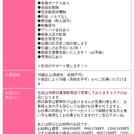
◆各種ボーナスあり
◆自由出勤制
◆完全個室待機制
◆罰金･ノルマなし
◆寮完備（即入居可）
◆制服貸与
◆アリバイ会社あり
◆体験入店大歓迎
◆衛生管理万全
◆近隣の託児所ご紹介致します
◆引越しのお手伝いもOK！
◆面接交通費支給いたします！（山手線）
◆専用出口あり
☆生活のサポート致します！☆
応募資格
18歳以上(高校生、妊婦不可)
※規定により18歳（高校生不可）からご応募いただけま
す。
お店から
当店はJR西日暮里駅周辺で営業しておりますエステのお
あなたへ
店になります。
西日暮里は繁華街ではありませんが交通の便も良く、お
客様も女の子も安心してお遊びお仕事されてますよ。
お仕事の内容はマッサージがメインで経験が有る方も無
い方も無理なくお仕事されてますのでご安心下さいね。
あとは肝心なお給料のお話です。
お給料は通常、60分8500円、90分11500円、120分14500円
ですが本指名の場合は60分10500円、90分13500円、120分