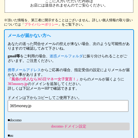
ここに入力いただいた内容は
お店には送信されませんのでご安心ください。
※頂いた情報を、第三者に開示することはございません。詳しい個人情報の取り扱い
については「
プライバシーポリシー
」をご覧下さい。
メールが届かない方へ
あなたの送った問合せメールの控えが来ない場合、次のような可能性があ
りますので確認してみて下さいね。
gmail等
をご利用の場合、
迷惑メールフォルダ
に振り分けられることがご
ざいます。ご注意ください。
携帯メールアドレス
からご応募の場合、指定受信の設定によりメールが届
かない事があります。
「風俗の求人なら365日マネー女子宣言！」
からのメールが届くように
365money.jp
のドメインを追加してください。
詳しくは下記メーカーHPで確認できます。
ドメインは下からコピーしてご使用下さい。
■docomo
docomo-ドメイン設定
■au