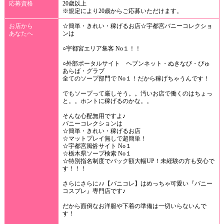
応募資格
20歳以上
※規定により20歳からご応募いただけます。
お店から
☆簡単・きれい・稼げるお店☆宇都宮バニーコレクショ
あなたへ
ンは
○宇都宮エリア集客 No１！！
○外部ポータルサイト ヘブンネット・ぬきなび・ぴゅ
あらば・グラブ
全てのソープ部門で No１！だから稼げちゃうんです！
でもソープって厳しそう。。汚いお店で働くのはちょっ
と。。ホントに稼げるのかな。。
そんな心配無用ですよ♪
バニーコレクションは
☆簡単・きれい・稼げるお店
☆マットプレイ無しで超簡単！
☆宇都宮風俗サイト No１
☆栃木県ソープ検索 No１
☆特別指名制度でバック額大幅UP！未経験の方も安心で
す！！！
さらにさらに♪♪【バニコレ】はめっちゃ可愛い『バニー
コスプレ』専門店です♪
だから面倒なお洋服や下着の準備は一切いらないんで
す！