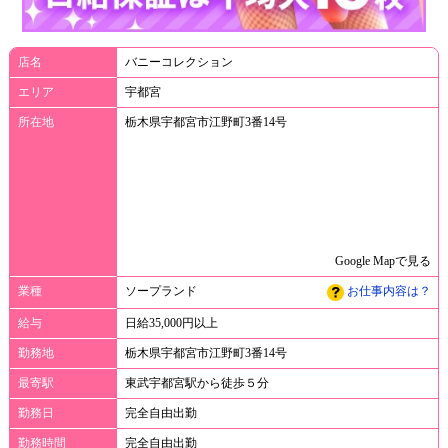
店名
バニーコレクション
エリア
宇都宮
所在地
栃木県宇都宮市江野町3番14号
Google Mapで見る
業種
ソープランド
お仕事内容は？
給与
日給35,000円以上
勤務地
栃木県宇都宮市江野町3番14号
最寄駅
東武宇都宮駅から徒歩５分
勤務日
完全自由出勤
勤務時間
完全自由出勤