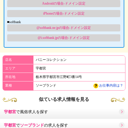
Androidの場合-ドメイン設定
iPhoneの場合-ドメイン設定
■softbank
@softbank.ne.jpの場合-ドメイン設定
@i.softbank.jpの場合-ドメイン設定
店名
バニーコレクション
エリア
宇都宮
所在地
栃木県宇都宮市江野町3番14号
業種
ソープランド
お仕事内容は？
似ている求人情報を見る
宇都宮
で風俗求人を探す
宇都宮
で
ソープランド
の求人を探す