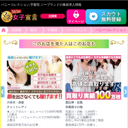
バニーコレクション,宇都宮,ソープランドの風俗求人情報
スカウト
北関東
無料登録
北関東
栃木
宇都宮
ソープランド
バニーコレクション
六本木・赤坂
恵比寿・目黒
新
チャットレディ
非風俗その他
オ
★ノンアダルト・おしゃべりで1500円/時間
写真15～20枚：5,000円～
日
×人数分
動画12～15分：5,000円～
アダルト・パフォーマンスで2700円/時間×
※実績により報酬UP
人数分
顔出しNGの場合は別途ご相談
感染症対策万全のお仕事！賢く稼ぐならライブチャット！
最低保証1万円～自撮り写真＆動画を高く買い取ります❣