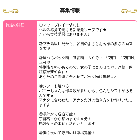
募集情報
待遇の詳細
①マットプレイ一切なし
ヘルス感覚で働ける新感覚ソープです★
だから実技講習はありません♪
②プチ高級店だから、客層のよさとお客様の多さの両立
を実現！！
③選べるバック額・保証額 ６０分 １.５万円～３万円以
上可能！！
特別指名料があるので、女の子に合わせてバック額・保
証額が変幻自在♪
あなたのご希望に合わせてバック額は無限大♪
④シフトも選べる
バニーちゃんは部屋数が多いから、色んなシフトがある
んです★
アナタに合わせた、アナタだけの働き方をお作りいたし
ますよ！！
⑤県外から送迎可能！
宇都宮市から都内まで４９分！
県外からの出勤も送迎いたします！
⑥働く女の子専用の駐車場完備！！