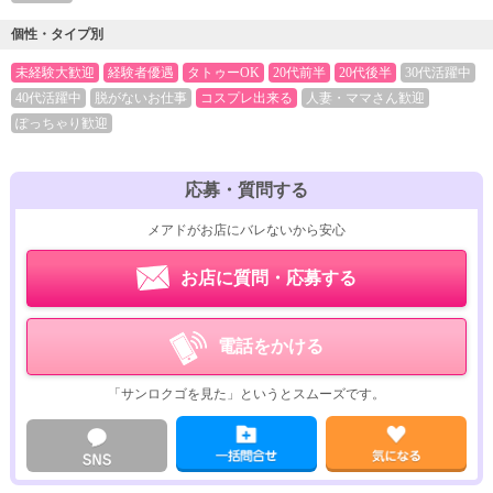
個性・タイプ別
未経験大歓迎
経験者優遇
タトゥーOK
20代前半
20代後半
30代活躍中
40代活躍中
脱がないお仕事
コスプレ出来る
人妻・ママさん歓迎
ぽっちゃり歓迎
応募・質問する
メアドがお店にバレないから安心
お店に質問・応募する
電話をかける
「サンロクゴを見た」というとスムーズです。