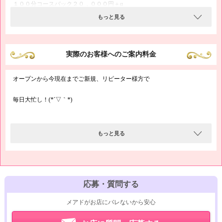
１００分コースバック２０，０００円＋α
もっと見る
６０分３万円以上も可能です！
★「＋α」は指名料、本指名料、延長料などが加算
実際のお客様へのご案内料金
★本指名の場合は2～3000円アップ！！
オープンから今現在までご新規、リピーター様方で
【時間別で選べる日給保証 ５～２０万円保証！！】
毎日大忙し！(*´▽｀*)
ランクや勤務時間によって変わる日給保証！
６時間、８時間、１０時間、１２時間から選んでいただけます！
～新感覚カジュアルソープ！！～
もっと見る
ソープって厳しそう。。
応募・質問する
汚いお店で働くのはちょっと。。
メアドがお店にバレないから安心
そんな心配無用ですよ(^O^)／♪