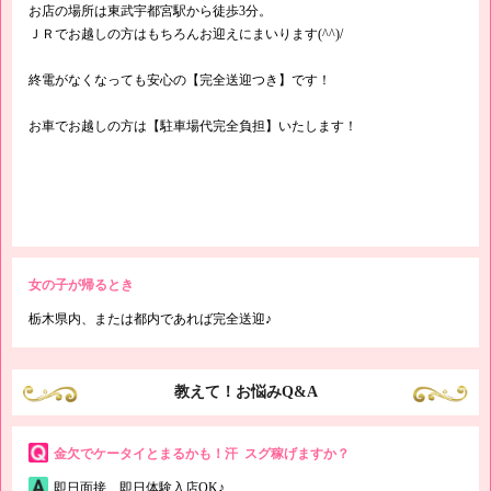
お店の場所は東武宇都宮駅から徒歩3分。
ＪＲでお越しの方はもちろんお迎えにまいります(^^)/
終電がなくなっても安心の【完全送迎つき】です！
お車でお越しの方は【駐車場代完全負担】いたします！
女の子が帰るとき
栃木県内、または都内であれば完全送迎♪
教えて！お悩みQ&A
金欠でケータイとまるかも！汗 スグ稼げますか？
即日面接、即日体験入店OK♪