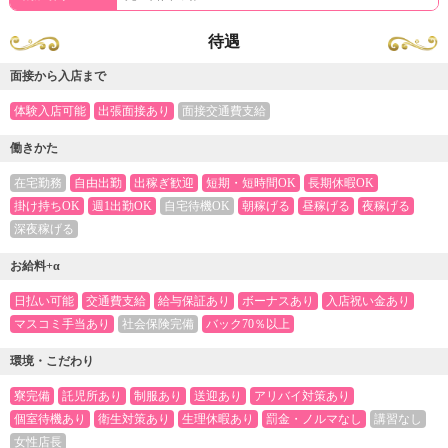
待遇
面接から入店まで
体験入店可能
出張面接あり
面接交通費支給
働きかた
在宅勤務
自由出勤
出稼ぎ歓迎
短期・短時間OK
長期休暇OK
掛け持ちOK
週1出勤OK
自宅待機OK
朝稼げる
昼稼げる
夜稼げる
深夜稼げる
お給料+α
日払い可能
交通費支給
給与保証あり
ボーナスあり
入店祝い金あり
マスコミ手当あり
社会保険完備
バック70％以上
環境・こだわり
寮完備
託児所あり
制服あり
送迎あり
アリバイ対策あり
個室待機あり
衛生対策あり
生理休暇あり
罰金・ノルマなし
講習なし
女性店長