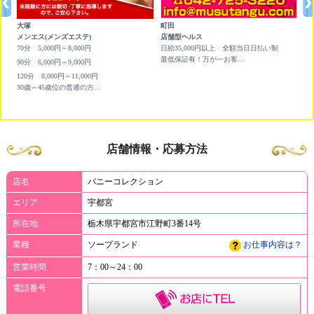
大塚
町田
錦
メンエス(メンズエステ)
店舗型ヘルス
チ
円ど
70分 5,000円～8,000円
日給35,000円以上 全額当日日払い制
★
×
最低保証有！万が一お客様がつかなくても保証させて頂きます。
90分 6,000円～9,000円
ア
人
120分 8,000円～11,000円
30歳～45歳位の普通の方がパート感覚で働けます！
店舗情報・応募方法
店名
バニーコレクション
エリア
宇都宮
所在地
栃木県宇都宮市江野町3番14号
業種
ソープランド
お仕事内容は？
営業時間
7：00～24：00
電話番号